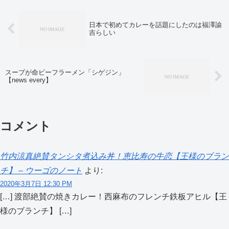
日本で初めてカレーを話題にしたのは福澤諭
吉らしい
スープが命ビーフラーメン「シゲジン」
【news every】
コメント
竹内涼真絶賛タンシタ煮込み丼！恵比寿の牛恋【王様のブラン
チ】 – ウーゴのノート
より:
2020年3月7日 12:30 PM
[…] 渡部絶賛の焼きカレー！西麻布のフレンチ鉄板アヒル【王
様のブランチ】 […]