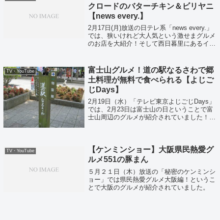
クロードのバターチキン＆ビリヤニ
【news every.】
2月17日(月)放送の日テレ系「news every.」
では、狭いけれど大人気という激せまグルメ
のお店を大紹介！そして西日暮里にあるイン
ド人シェフが作る本格インドカレーが楽しめ
る激せま店「シルクロード」がこちら！
富士山グルメ！道の駅なるさわで郷
TV・YouTube
土料理が無料で食べられる【よじご
じDays】
2月19日（水）「テレビ東京よじごじDays」
では、2月23日は富士山の日ということで富
士山周辺のグルメが紹介されていました！紹
介されていた中でも「無料で郷土料理が食べ
られる」と気になる道の駅なるさわを紹介い
たします！
【ケンミンショー】大阪県民熱愛グ
TV・YouTube
ルメ551の豚まん
５月２１日（木）放送の「秘密のケンミンシ
ョー」では県民熱愛グルメ大阪編！というこ
とで大阪のグルメが紹介されていました。