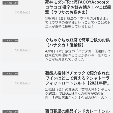
死神モダン下北沢TACOYAcoco(タ
TV・YouTube
コヤココ)激辛お好み焼き！ぺこぱ衝
撃【ウワサのお客さま】
10月9日（金）放送の「ウワサのお客さま」
ではウワサの激辛部ということでぺこぱのお
二人が激辛に挑戦していました！
ぐちゃぐちゃ豆腐で簡単ご飯のお供
TV・YouTube
【ハナタカ！優越館】
4月9日（木）放送の「ハナタカ！優越館」で
は家庭で料理を作ることが多い今！様々なレ
シピが紹介されていました！
芸能人格付けチェックで紹介された
TV・YouTube
ワインはどこで買える？シャトーラ
フィットロートシルト【2021年新春
格付けスペシャル】
1月1日（金）の放送の「芸能人格付けチェッ
ク2021」ではGacktさんの相方が初の女
性！？倖田來未さんと！今回の格付けのため
にオーダーメイドしたネクタイと！今年も
GACKT節を見せてくれましたよ！
西日暮里の絶品インドカレー！シル
TV・YouTube