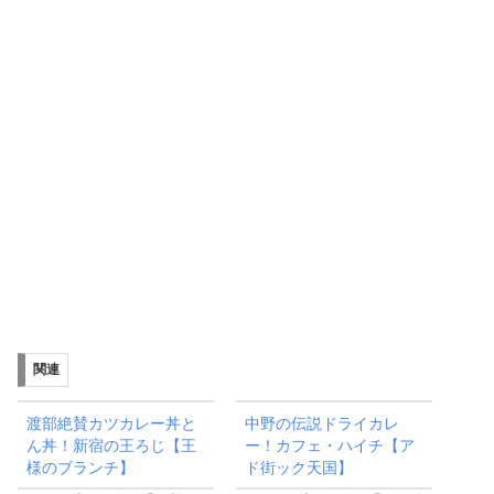
関連
渡部絶賛カツカレー丼と
中野の伝説ドライカレ
ん丼！新宿の王ろじ【王
ー！カフェ・ハイチ【ア
様のブランチ】
ド街ック天国】