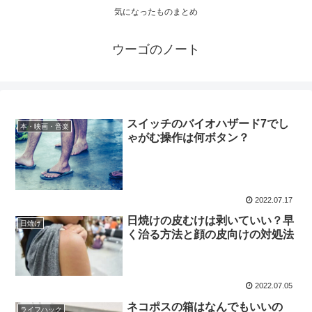
気になったものまとめ
ウーゴのノート
スイッチのバイオハザード7でし
本・映画・音楽
ゃがむ操作は何ボタン？
2022.07.17
日焼けの皮むけは剥いていい？早
日焼け
く治る方法と顔の皮向けの対処法
2022.07.05
ネコポスの箱はなんでもいいの
ライフハック