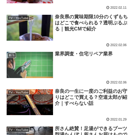
2022.02.11
奈良県の賞味期限10分のくずもち
TV・YouTube
はどこで食べられる？透明ぷるぷ
る｜観光CMで紹介
2022.02.06
業界調査・住宅リペア業界
勉強
2022.02.06
奈良の一生に一度のご利益のお守
TV・YouTube
りはどこで買える？空道太郎が紹
介｜すべらない話
2022.01.29
所さん絶賛！足湯ができるブーツ
TV・YouTube
型湯たんぽ｜所さんお届けもので