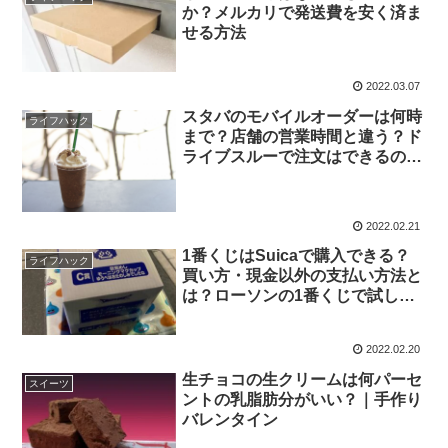
か？メルカリで発送費を安く済ま
せる方法
2022.03.07
スタバのモバイルオーダーは何時
ライフハック
まで？店舗の営業時間と違う？ド
ライブスルーで注文はできるの
か？｜スターバックス豆知識
2022.02.21
1番くじはSuicaで購入できる？
ライフハック
買い方・現金以外の支払い方法と
は？ローソンの1番くじで試して
みた★ドラクエ1番くじ
2022.02.20
生チョコの生クリームは何パーセ
スイーツ
ントの乳脂肪分がいい？｜手作り
バレンタイン