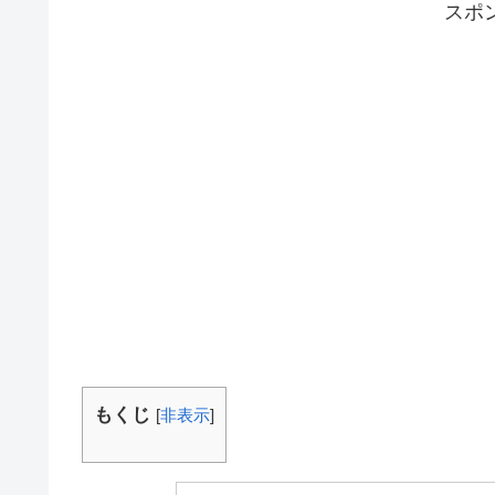
スポ
もくじ
[
非表示
]