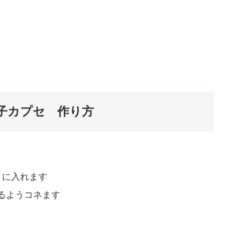
子カプセ 作り方
うに入れます
るようコネます