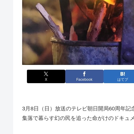
X
Facebook
はてブ
3月8日（日）放送のテレビ朝日開局60周年
集落で暮らす幻の民を追った命がけのドキュ