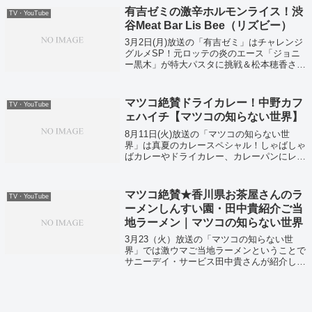
有吉ゼミの激辛ホルモンライス！渋
TV・YouTube
谷Meat Bar Lis Bee（リズビー）
3月2日(月)放送の「有吉ゼミ」はチャレンジ
グルメSP！元ロッテの炎のエース「ジョニ
ー黒木」が特大パスタに挑戦＆松本穂香さん
が激辛ホルモンライスに挑戦！そして松本さ
ん＆元けやき坂今泉佑唯さんが挑戦をした激
辛ホルモンライスのお店、渋谷のMea...
マツコ絶賛ドライカレー！中野カフ
TV・YouTube
ェハイチ【マツコの知らない世界】
8月11日(火)放送の「マツコの知らない世
界」は真夏のカレースペシャル！しゃばしゃ
ばカレーやドライカレー、カレーパンにレト
ルトカレーなど究極のカレー12種を一挙大放
出！それではマツコも通っていた絶品ドライ
カレー！中野のカフェハイチがこちら！
マツコ絶賛★香川県お茶屋さんのラ
TV・YouTube
ーメンしんすい園・田中貴紹介ご当
地ラーメン｜マツコの知らない世界
3月23（火）放送の「マツコの知らない世
界」では激ウマご当地ラーメンということで
サニーデイ・サービス田中貴さんが紹介して
いました！