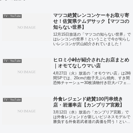
マツコ絶賛レンコンケーキお取り寄
TV・YouTube
せ！佐賀県テムデサック【マツコの
知らない世界】
12月15日放送の「マツコの知らない世界」で
はレンコンの世界！ということで今が旬らし
いレンコンが沢山紹介されていました！
ヒロミ小峠が紹介されたお店まとめ
TV・YouTube
｜オモてなしウマい店
4月27日（火）放送の「オモウマい店」は2時
間SPでは、20cmの餃子天ぷら焼肉、すき間
恐怖チャーシュー30枚漬物付き巨大パフェな
どなどびっくりするような料理を提供するお
店が紹介されていました。
外食レジェンド絶賛100円串焼き
TV・YouTube
店・岩瀬串店【カンブリア宮殿】
3月12日（水）放送の「カンブリア宮殿」で
は外食レジェンドが新しいビジネスモデルで
勝負する外食若武者達の真価を問う！という
ことでいきなりステーキの一瀬邦夫社長も登
場し、大量閉店の真相を語ってくれました。