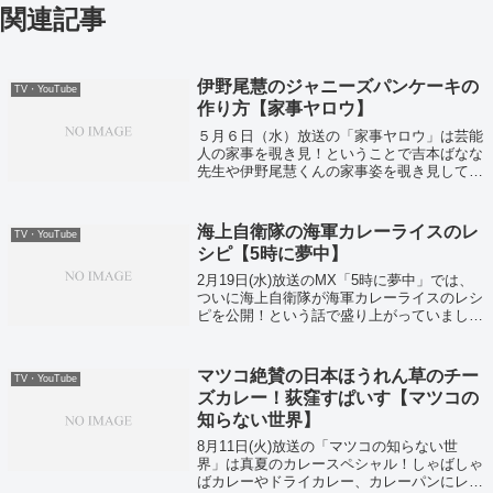
関連記事
伊野尾慧のジャニーズパンケーキの
TV・YouTube
作り方【家事ヤロウ】
５月６日（水）放送の「家事ヤロウ」は芸能
人の家事を覗き見！ということで吉本ばなな
先生や伊野尾慧くんの家事姿を覗き見してい
ましたよ！
海上自衛隊の海軍カレーライスのレ
TV・YouTube
シピ【5時に夢中】
2月19日(水)放送のMX「5時に夢中」では、
ついに海上自衛隊が海軍カレーライスのレシ
ピを公開！という話で盛り上がっていまし
た。海軍カレーと言えば、その船ごとに違う
味があるとか聞いたことがありますが、イメ
ージとしては「美味しいカレー」ですよ...
マツコ絶賛の日本ほうれん草のチー
TV・YouTube
ズカレー！荻窪すぱいす【マツコの
知らない世界】
8月11日(火)放送の「マツコの知らない世
界」は真夏のカレースペシャル！しゃばしゃ
ばカレーやドライカレー、カレーパンにレト