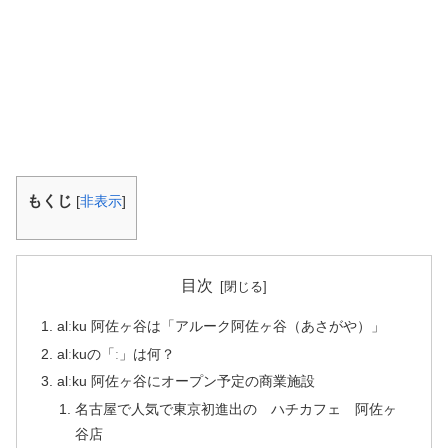
もくじ
[
非表示
]
目次
alːku 阿佐ヶ谷は「アルーク阿佐ヶ谷（あさがや）」
alːkuの「ː」は何？
alːku 阿佐ヶ谷にオープン予定の商業施設
名古屋で人気で東京初進出の ハチカフェ 阿佐ヶ
谷店