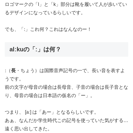
ロゴマークの「l」と「k」部分は靴を履いて人が歩いてい
るデザインになっているらしいです。
でも、「
ː
」これ何？これはなんなのー！
alːkuの「ː」は何？
ː
（
長
・ちょう）は国際音声記号の一で、長い音を表すよ
うです。
前の文字が母音の場合は長母音、子音の場合は長子音とな
り、母音の場合は日本語の仮名の「ー」。
つまり、 [aː] は「あー」となるらしいです。
あぁ、なんだか学生時代この記号を使っていた気がする…
遠く思い出してきた。