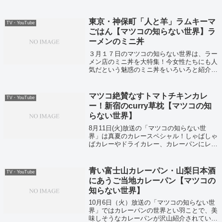
ルトカレーなど究極のカレー12種を一挙大放
出！それではカレー３兄弟厳選の日本ほうれ
ん草のチーズカレー！荻窪すぱいすがこ...
東京・神保町「人と羊」ラムキーマ
TV・YouTube
ごはん【マツコの知らない世界】ラ
ーメンのミニ丼
３月１７日のマツコの知らない世界は、ラー
メン店のミニ丼を大特集！今女性たちにも人
気だという魅惑のミニ丼をいろいろと紹介し
てくれましたよ。
マツコ絶賛なすトマトチキンカレ
TV・YouTube
ー！新宿のcurry草枕【マツコの知
らない世界】
8月11日(火)放送の「マツコの知らない世
界」は真夏のカレースペシャル！しゃばしゃ
ばカレーやドライカレー、カレーパンにレト
ルトカレーなど究極のカレー12種を一挙大放
出！それではカレー３兄弟厳選の草枕のなす
トマトチキンカレーがこちら！
青い富士山カレーパン・山梨日本酒
TV・YouTube
にあうご当地カレーパン【マツコの
知らない世界】
10月6日（火）放送の「マツコの知らない世
界」ではカレーパンの世界とい羽ことで、美
味しそうなカレーパンが沢山紹介されていま