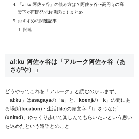
「alːku 阿佐ヶ谷」の読み方は？阿佐ヶ谷〜高円寺の高
架下が再開発でお洒落に！まとめ
おすすめの関連記事
関連
alːku 阿佐ヶ谷は「アルーク阿佐ヶ谷（あ
さがや）」
どうやってこれを「アルーク」と読むのか…まず、
「
alːku
」は
asagaya
の「
a
」と、
koenji
の「
k
」の間にあ
る場所(
location
)・生活(
life
)の頭文字「
l
」をつなげ
(
united
)、ゆっくり歩いて楽しんでもらいたいという思い
を込めたという造語とのこと！