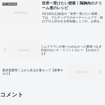
世界一受けたい授業！鶏胸肉のクリ
TV・YouTube
ーム煮のレシピ
3月14日(土)放送の「世界一受けたい授業」
では、マルディグラのオーナーシェフで、肉
のプロと評される和知徹シェフが、お肉を美
味しく焼く方法を教えてくれました。そして
鶏肉を使った、家庭で美味しく作れる「鶏む
ね肉のクリーム煮」のレシピがこちら！
トムブラウンが食べられなかった数珠つなぎ
渋谷のおい６・リゾットカレー 【かみひと
え】
栗原恵愛用！上から見る計量カップ【家事ヤ
ロウ】
コメント