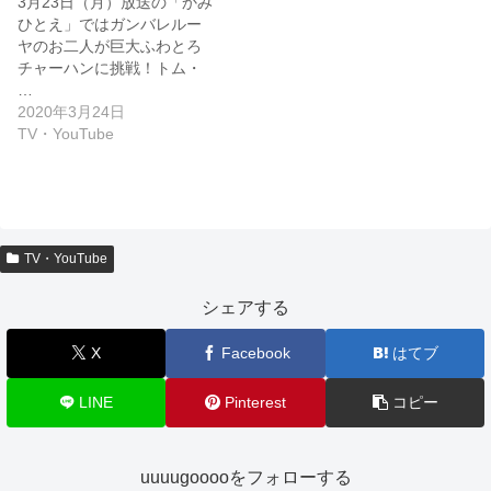
3月23日（月）放送の「かみ
ひとえ」ではガンバレルー
ヤのお二人が巨大ふわとろ
チャーハンに挑戦！トム・
…
2020年3月24日
TV・YouTube
TV・YouTube
シェアする
X
Facebook
はてブ
LINE
Pinterest
コピー
uuuugooooをフォローする