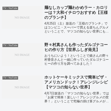
麺なしカップ麺わかめラー・カロリ
TV・YouTube
ーは？大和イチロウおすすめ【王様
のブランチ】
4月25日（土）放送の「王様のブランチ」で
はコンビニ・スーパーで買える楽ちんグルメ
ということで、マツコの知らない世界にも出
演していたカップ麺マニアの大和イチロウさ
んが出演していました！
野々村真さんも作ったダルゴナコー
TV・YouTube
ヒの作り方【世界ふしぎ発見】
おうちにいよう！ということで娘さんの野々
村香音さんと一緒に作っていたダルゴナコー
ヒーの作り方を調べてみました！
ホットケーキミックスで簡単ピザ・
TV・YouTube
アメリカンドック！アレンジレシピ
【マツコの知らない世界】
4月7日放送の「マツコの知らない世界」では
「お家で簡単！楽しい！アレンジグルメの世
界！」ということで究極の掛け算グルメが紹
介されていました。