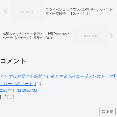
フライパン１つでワンパン料理・レシピ！ピ
ザ・円盤餃子 【スッキリ】
南国タヒチリゾート気分！・上野Papeeteパ
ペーテ【バゲット】世界のグルメ
コメント
だいすけお兄さん絶賛！紅茶とマヌカハニー【ノンストップ】
– ウーゴのノート
より:
2020年4月7日 10:52 AM
[…] […]
返信