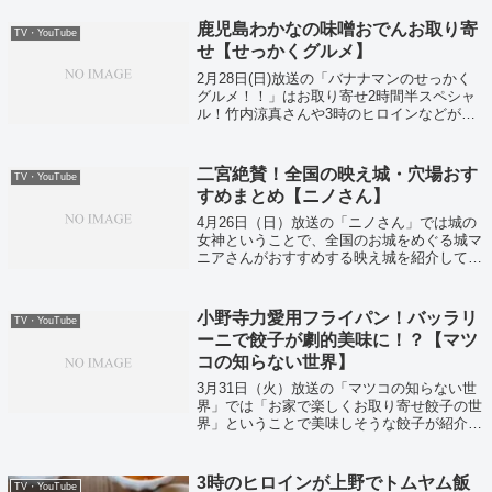
鹿児島わかなの味噌おでんお取り寄
TV・YouTube
せ【せっかくグルメ】
2月28日(日)放送の「バナナマンのせっかく
グルメ！！」はお取り寄せ2時間半スペシャ
ル！竹内涼真さんや3時のヒロインなどが全
国のお取り寄せグルメを堪能しましたよ。そ
して日村さん絶賛の味噌おでんお取り寄せが
こちら！
二宮絶賛！全国の映え城・穴場おす
TV・YouTube
すめまとめ【ニノさん】
4月26日（日）放送の「ニノさん」では城の
女神ということで、全国のお城をめぐる城マ
ニアさんがおすすめする映え城を紹介してい
ました！
小野寺力愛用フライパン！バッラリ
TV・YouTube
ーニで餃子が劇的美味に！？【マツ
コの知らない世界】
3月31日（火）放送の「マツコの知らない世
界」では「お家で楽しくお取り寄せ餃子の世
界」ということで美味しそうな餃子が紹介さ
れていました！
3時のヒロインが上野でトムヤム飯
TV・YouTube