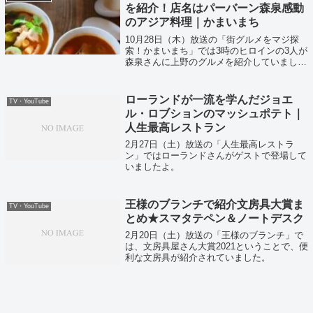
を紹介！店名はパーバーン森泉感動
のアジア料理｜かまいまち
10月28日（木）放送の「街グルメをマジ探
索！かまいまち」では3時のヒロインの3人が
森泉さんに上野のグルメを紹介していまし
た〜私も大好きなタイ料理ということで紹介
されたお店を調べてみました！
ローランドが一流を学んだジョエ
TV・YouTube
ル・ロブションのマッシュポテト｜
人生最高レストラン
2月27日（土）放送の「人生最高レストラ
ン」ではローランドさんがゲストで登場して
いましたよ。
王様のブランチで紹介文房具大賞ま
TV・YouTube
とめ★スマタテペン＆ノートデスク
2月20日（土）放送の「王様のブランチ」で
は、文房具屋さん大賞2021ということで、便
利な文房具が紹介されていました。