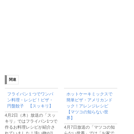
関連
フライパン１つでワンパ
ホットケーキミックスで
ン料理・レシピ！ピザ・
簡単ピザ・アメリカンド
円盤餃子 【スッキリ】
ック！アレンジレシピ
【マツコの知らない世
4月2日（木）放送の「スッ
界】
キリ」ではフライパン1つで
作るお料理レシピが紹介さ
4月7日放送の「マツコの知
れていました！洗い物が1…
らない世界」では「お家で