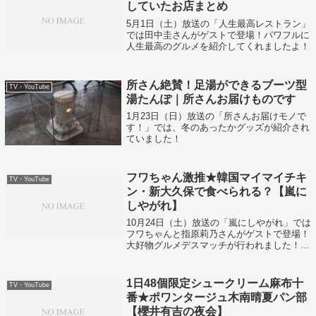
していたお店まとめ
5月1日（土）放送の「人生最高レストラン」
では田中圭さんがゲストで登場！パワフルに
人生最高のグルメを紹介してくれましたよ！
所さん絶賛！足湯ができるブーツ型
TV・YouTube
湯たんぽ｜所さんお届けものです
1月23日（日）放送の「所さんお届けモノで
す！」では、冬のあったかグッズが紹介され
ていました！
フワちゃん激推★韓国マイマイチキ
TV・YouTube
ン・新大久保で食べられる？【嵐に
しやがれ】
10月24日（土）放送の「嵐にしやがれ」では
フワちゃんと指原莉乃さんがゲストで登場！
大好物グルメデスマッチが行われました！ゴ
ールドチーズチキン
1日48個限定シュークリーム麻布十
TV・YouTube
番★ポワンタージュ木南晴夏パン部
【櫻井有吉の夜会】