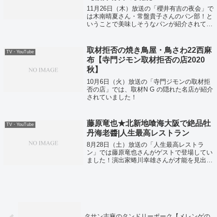
11月26日（木）放送の「櫻井有吉の夜会」で
は木南晴夏さん・常盤貴子さんのパン部！と
いうことで美味しそうなパンが紹介されてい
ました！
取材拒否の焼き鳥屋・鳥さわ22西麻
TV・YouTube
布【寺門ジモン取材拒否の店2020
秋】
10月6日（火）放送の「寺門ジモンの取材拒
否の店」では、取材N G の隠れた名店が紹介
されていました！
藤原竜也★北新地喰海大阪で絶品牡
TV・YouTube
丹海老醬|人生最高レストラン
8月28日（土）放送の「人生最高レストラ
ン」では藤原竜也さんがゲストで登場してい
ました！演出家蜷川幸雄さんが才能を見出し
今や人気俳優ですが意外な一面も！？
タサン志麻のタンドリーポーク【メレンゲの