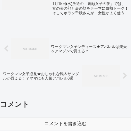
1月15日(水)放送の「裏顔女子の夜」では、
女の表の顔と裏の顔をテーマに白熱トーク！
そしてホラン千秋さんが、女性がよく使う言
葉に隠された意味を紹介してくれましたよ。
というわけでホラン千秋の女の裏顔辞典！女
の言葉に隠された裏の意味とは？？
ワークマン女子レディース★アパレルは楽天
＆アマゾンで買える？
ワークマン女子必見★おしゃれな靴＆サンダ
ルが買える！？ママにも人気アパレル3選
コメント
コメントを書き込む