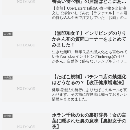
番高い食べ物」の店舗はどこにあ
る？〜お肉編〜
【高額】UberEatsで1番高い食べ物を全部注
文して爆食いしてみた【ラファエル】エル君
の持ち込み企画で注文していた「お肉」の店
舗情報と商品をご紹介いたします。
【無印系女子】インリビングのりり
未分類
かさん初の質問コーナーをまとめて
みました！
生きた無印、無印良品の擬人化とも言われて
いるYouTuberインリビング(inliving.)のりり
かさん。自然体で飾らないシンプルライフを
Vlog形式でYouTubeにUPしているりりかさ
んの初の質問コーナーをまとめてみました。
【たばこ規制】パチンコ店の禁煙化
未分類
はどうなるの？【改正健康増進法】
健康増進法の施行によりたばこのルールが変
わります。その前に喫煙者は知っておきたい
情報をまとめました。
ホラン千秋の女の裏顔辞典！女の言
未分類
葉に隠された裏の意味【裏顔女子の
夜】