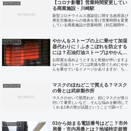
【コロナ影響】営業時間変更してい
ライフハック
る商業施設・川崎駅
新型コロナウイルス感染症に関する政府及び
厚生労働省からの発表を受け営業時間を変更
している商業施設の営業時間（対応期間中）
をまとめてみました。
やかんをストーブの上に乗せて加湿
ライフハック
器代わりに！ふきこぼれを防止する
には？石油灯油ストーブはやかんを
乗せなくても本当は乾燥しない？
お部屋を温めようとすると乾燥が伴いますよ
ね〜石油ストーブには乾燥を防ぐためにやか
んを乗せているイメージがありますが、ちゃ
んと加湿器代わりになっているのか？調べて
みました。
マスクのほねどこで買える？マスク
ライフハック
の骨とは武林製作所
マスクのせいで肌荒れが、顔にマスクが張り
付いて暑苦しいなど…そんな悩みを解消して
くれる1本の骨が話題ということで調べてみ
ました！
03から始まる電話番号はどこ？市外
ライフハック
局番・市内局番とは？地域特定超簡