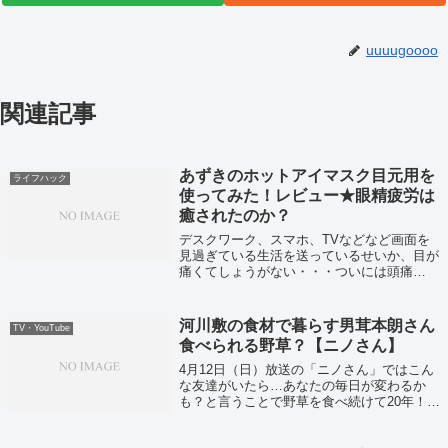
uuuugoooo
関連記事
あずきのホットアイマスク目元用を
ライフハック
使ってみた！レビュー★眼精疲労は
癒されたのか？
デスクワーク、スマホ、TVなどなど画面を
見過ぎている生活を送っているせいか、目が
痛くてしょうがない・・・ついには頭痛
も・・・という事で気になっていたアイマス
クを買って試してみました。
河川敷の食材で暮らす男茸本朗さん
TV・YouTube
食べられる野草？【ニノさん】
4月12日（日）放送の「ニノさん」ではこん
な友達がいたら…あなたの毎日が変わるか
も？と言うことで野草を食べ続けて20年！野
草好きの方を紹介していました！