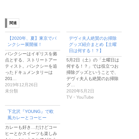
関連
【2020年、夏】東京でバ
デヴィ夫人絶賛のお掃除
ンクシー展開催！
グッズ紹介まとめ【土曜
日は何する！？】
バンクシーはイギリスを拠
点とする、ストリートアー
5月2日（土）の「土曜日は
ティスト。バンクシーを追
何する！？」では役立つお
ったドキュメンタリーは
掃除グッズということで、
201…
デヴィ夫人も絶賛のお掃除
2019年12月26日
グ…
未分類
2020年5月2日
TV・YouTube
下北沢『YOUNG』で欧
風カレーとコーヒー
カレーも好き…だけどコー
ヒーとかスイーツも楽しみ