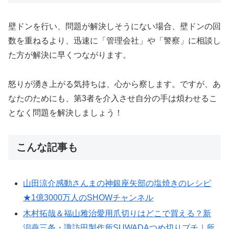
壁ドンを行い、問題が解決しそうにない場合、壁ドンの回
数を重ねるより、迅速に「管理会社」や「警察」に相談し
た方が解決に早くつながります。
怒りが湧き上がる気持ちは、心から察します。ですが、あ
なたのためにも、第3者を介入させ自分の手は煩わせるこ
となく問題を解決しましょう！
こんな記事も
山田涼介感動さんまの神銀座矢部の塩焼きのレシピ
★1億3000万人のSHOWチャンネル
木村拓哉＆福山雅治愛用爪切りはどこで買える？新
潟燕三条・諏訪田製作所SUWADAつめ切りプチ｜所