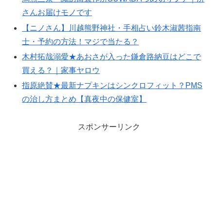
さんお届けモノです
【ニノさん】川越熊野神社・手相占い鈴木淑茜指南
士・予約の方法！マジで当たる？
木村拓哉溺愛★あおさが入った鎌倉路納豆はどこで
買える？｜家事ヤロウ
指原絶賛★最新ナプキンはシンクロフィット？PMS
の治し方まとめ【真夜中の保健室】
スポンサーリンク