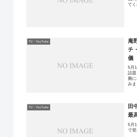
てく
庵
TV・YouTube
チ
儀
5月
話題
腕に
みま
田
TV・YouTube
最
5月
で登