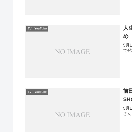
人
TV・YouTube
め
5月
で登
前
TV・YouTube
S
5月
さん