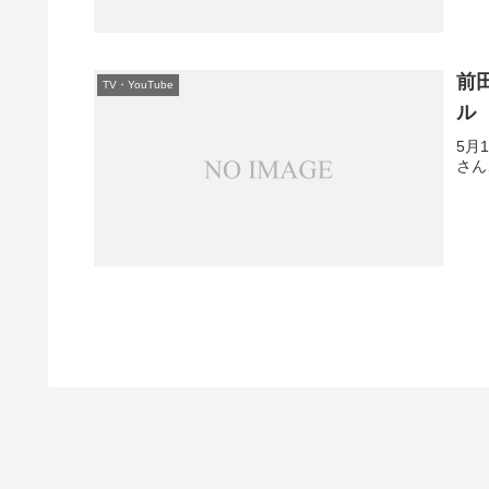
前
TV・YouTube
ル
5月
さん