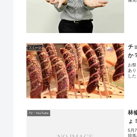
チ
スイーツ
か
お祭
あり
した
林
TV・YouTube
ょ
5月
競馬