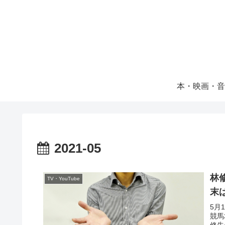
本・映画・音
2021-05
林
TV・YouTube
末
5月
競馬
修先