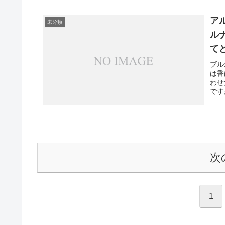
ア
未分類
ル
て
ブル
は香
わせ
です
次
1