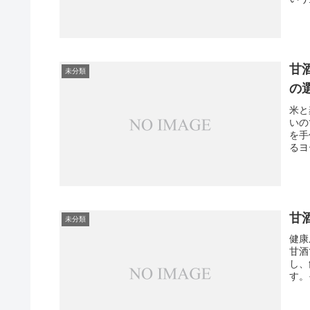
甘
未分類
の
米と
いの
を手
るヨ
甘
未分類
健康
甘酒
し、
す。