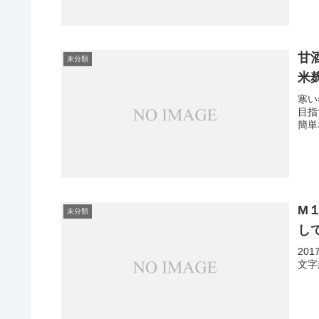
甘
未分類
米
寒い
目指
簡単
M
未分類
し
20
文字