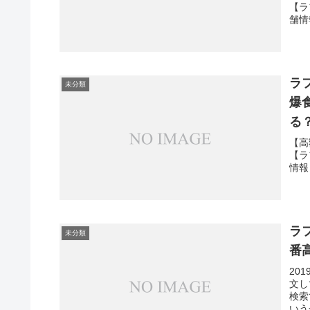
【ラ
舗情
ラフ
未分類
爆
る
【高
【ラ
情報
ラ
未分類
番
20
文し
検索
いう