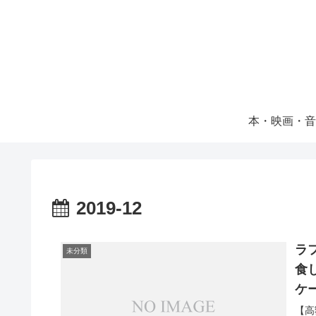
本・映画・音
2019-12
ラフ
未分類
食
ケ
【高