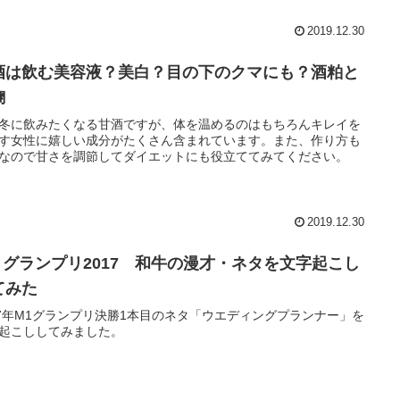
2019.12.30
酒は飲む美容液？美白？目の下のクマにも？酒粕と
麹
冬に飲みたくなる甘酒ですが、体を温めるのはもちろんキレイを
す女性に嬉しい成分がたくさん含まれています。また、作り方も
なので甘さを調節してダイエットにも役立ててみてください。
2019.12.30
１グランプリ2017 和牛の漫才・ネタを文字起こし
てみた
17年M1グランプリ決勝1本目のネタ「ウエディングプランナー」を
起こししてみました。