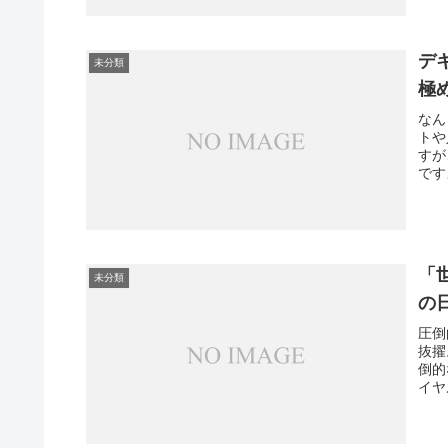
デ
未分類
極
なん
トや
すが
です
「
未分類
の
圧倒
抜擢
倒的
イヤ