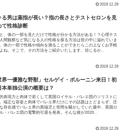
2019.12.29
キる男は薬指が長い？指の長さとテストセロンを見
めて性格診断
と、体の一部を見ただけで性格が分かる方法がある！？心理テス
人間観察など気になる人の性格を探る方法は世の中に溢れていま
、体の一部で性格や傾向を測ることができたらこの上なくお手軽
よね。そこで、その方法をご紹介いたします。信じるか...
2019.12.29
世界一優雅な野獣」セルゲイ・ポルーニン来日！初
日本単独公演の概要は？
的表現力と肉体で若くして英国ロイヤル・バレエ団のソリストに
。端正な容姿と肉体でバレエ界だけにその話題はとどまらず、圧
な存在感でバレエ界の異端児と世間を騒がしていた最中、英国ロ
ル・バレエ団の電撃的引退を発表。そんな彼が2020...
2019.12.29