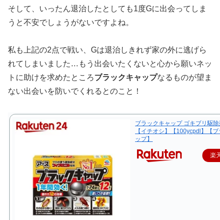
そして、いったん退治したとしても1度Gに出会ってしま
うと不安でしょうがないですよね。
私も上記の2点で戦い、Gは退治しきれず家の外に逃げら
れてしまいました…もう出会いたくないと心から願いネッ
トに助けを求めたところ
ブラックキャップ
なるものが望ま
ない出会いを防いでくれるとのこと！
ブラックキャップ ゴキブリ駆除剤
【イチオシ】【100ycpdl】【
ップ】
楽