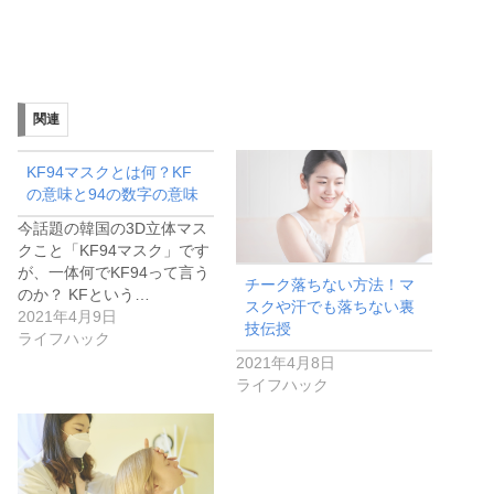
関連
KF94マスクとは何？KF
の意味と94の数字の意味
今話題の韓国の3D立体マス
クこと「KF94マスク」です
が、一体何でKF94って言う
チーク落ちない方法！マ
のか？ KFという…
スクや汗でも落ちない裏
2021年4月9日
技伝授
ライフハック
2021年4月8日
ライフハック