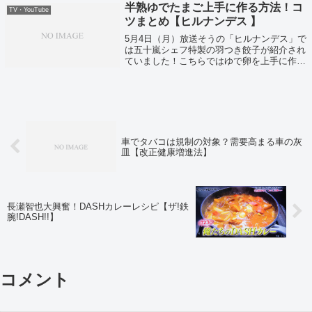
半熟ゆでたまご上手に作る方法！コ
TV・YouTube
ツまとめ【ヒルナンデス 】
5月4日（月）放送そうの「ヒルナンデス」で
は五十嵐シェフ特製の羽つき餃子が紹介され
ていました！こちらではゆで卵を上手に作る
方法も紹介されていましたのでメモします！
車でタバコは規制の対象？需要高まる車の灰
皿【改正健康増進法】
長瀬智也大興奮！DASHカレーレシピ【ザ!鉄
腕!DASH!!】
コメント