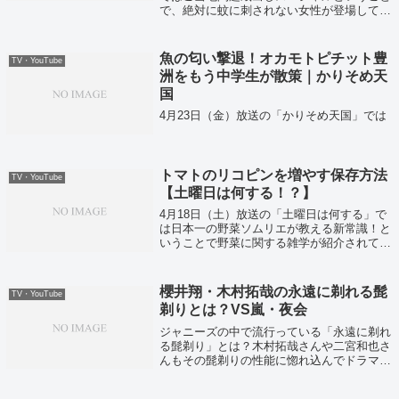
で、絶対に蚊に刺されない女性が登場してい
ました！
魚の匂い撃退！オカモトピチット豊
TV・YouTube
洲をもう中学生が散策｜かりそめ天
国
4月23日（金）放送の「かりそめ天国」では
トマトのリコピンを増やす保存方法
TV・YouTube
【土曜日は何する！？】
4月18日（土）放送の「土曜日は何する」で
は日本一の野菜ソムリエが教える新常識！と
いうことで野菜に関する雑学が紹介されてい
ました！
櫻井翔・木村拓哉の永遠に剃れる髭
TV・YouTube
剃りとは？VS嵐・夜会
ジャニーズの中で流行っている「永遠に剃れ
る髭剃り」とは？木村拓哉さんや二宮和也さ
んもその髭剃りの性能に惚れ込んでドラマの
現場などで共演者にもオススメしているよう
です！