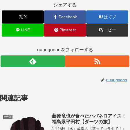
シェアする
X
Facebook
はてブ
LINE
Pinterest
コピー
uuuugooooをフォローする
uuuugoooo
関連記事
藤原竜也が食べたハバネロアイス！
未分類
福島県平田村【ダーツの旅】
1月15日（水）放送の『笑ってコラえて！』