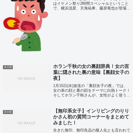
はイケメン祭り2時間スペシャルということ
で、横浜流星、天海祐希、藤原竜也が登場！
今回のダーツの旅は藤原竜也が福島県平田村
へ行きました！そこで、超激辛 ハバネロソ
フトクリームを食べ悶絶！？
ホラン千秋の女の裏顔辞典！女の言
未分類
葉に隠された裏の意味【裏顔女子の
夜】
1月15日(水)放送の「裏顔女子の夜」では、
女の表の顔と裏の顔をテーマに白熱トーク！
そしてホラン千秋さんが、女性がよく使う言
葉に隠された意味を紹介してくれましたよ。
というわけでホラン千秋の女の裏顔辞典！女
の言葉に隠された裏の意味とは？？
【無印系女子】インリビングのりり
未分類
かさん初の質問コーナーをまとめて
みました！
生きた無印、無印良品の擬人化とも言われて