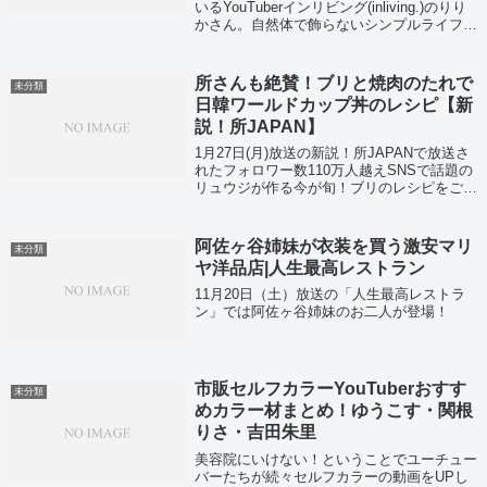
いるYouTuberインリビング(inliving.)のりり
かさん。自然体で飾らないシンプルライフを
Vlog形式でYouTubeにUPしているりりかさ
んの初の質問コーナーをまとめてみました。
所さんも絶賛！ブリと焼肉のたれで
未分類
日韓ワールドカップ丼のレシピ【新
説！所JAPAN】
1月27日(月)放送の新説！所JAPANで放送さ
れたフォロワー数110万人越えSNSで話題の
リュウジが作る今が旬！ブリのレシピをご紹
介いたします。スーパーのブリと焼肉のたれ
を使った超簡単レシピ「日韓ワールドカップ
丼」のレシピです！
阿佐ヶ谷姉妹が衣装を買う激安マリ
未分類
ヤ洋品店|人生最高レストラン
11月20日（土）放送の「人生最高レストラ
ン」では阿佐ヶ谷姉妹のお二人が登場！
市販セルフカラーYouTuberおすす
未分類
めカラー材まとめ！ゆうこす・関根
りさ・吉田朱里
美容院にいけない！ということでユーチュー
バーたちが続々セルフカラーの動画をUPし