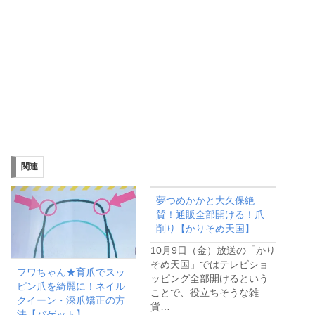
関連
夢つめかかと大久保絶
賛！通販全部開ける！爪
削り【かりそめ天国】
10月9日（金）放送の「かり
そめ天国」ではテレビショ
フワちゃん★育爪でスッ
ッピング全部開けるという
ピン爪を綺麗に！ネイル
ことで、役立ちそうな雑
クイーン・深爪矯正の方
貨…
法【バゲット】