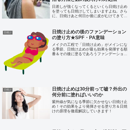
日差しが強くなってくるといくら日焼け止め
を塗っても日焼けしてしまいますよね。さら
に、日焼けあと何日か後に皮がむけてきてし
まってどうすればいいのかわからないこと
も…そんな時の対処法についてご紹介いたし
ます。
日焼け止めの後のファンデーション
日焼け
の塗り方★SPF・PA意味
メイクの工程で「日焼け止め」がメインにな
る季節、日焼け止めが最も効果を発揮する順
番＆その後に塗るであろうファンデーション
のよれない塗り方が気になったので調べてみ
ました。
日焼け止めは30分前って嘘？外出の
日焼け
何分前に塗ればいいのか
紫外線が気になる季節に欠かせない日焼け止
め！その効果をより発揮させる塗り方＆日焼
けの原理を徹底解説していきます！