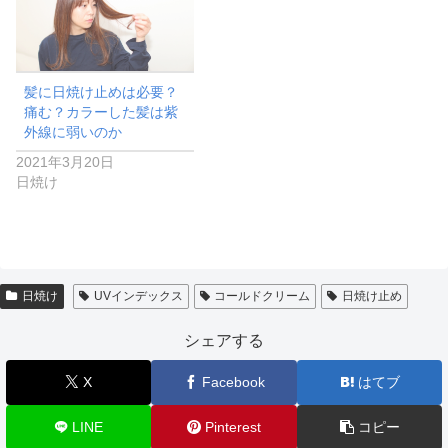
髪に日焼け止めは必要？
痛む？カラーした髪は紫
外線に弱いのか
2021年3月20日
日焼け
日焼け
UVインデックス
コールドクリーム
日焼け止め
シェアする
X
Facebook
はてブ
LINE
Pinterest
コピー