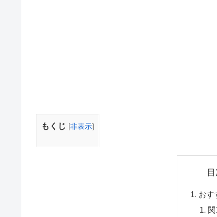
もくじ
[
非表示
]
目
おす
関