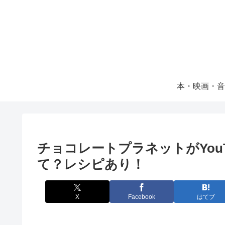
本・映画・音
チョコレートプラネットがYou
て？レシピあり！
X
Facebook
はてブ