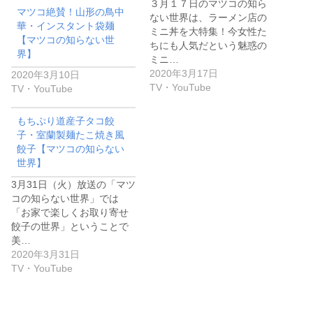
３月１７日のマツコの知ら
マツコ絶賛！山形の鳥中
ない世界は、ラーメン店の
華・インスタント袋麺
ミニ丼を大特集！今女性た
【マツコの知らない世
ちにも人気だという魅惑の
界】
ミニ…
2020年3月17日
2020年3月10日
TV・YouTube
TV・YouTube
もちぷり道産子タコ餃
子・室蘭製麺たこ焼き風
餃子【マツコの知らない
世界】
3月31日（火）放送の「マツ
コの知らない世界」では
「お家で楽しくお取り寄せ
餃子の世界」ということで
美…
2020年3月31日
TV・YouTube