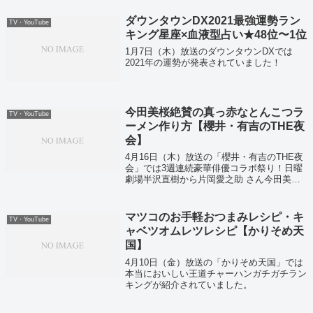
ダウンタウンDX2021最強運勢ラン
TV・YouTube
キング星座×血液型占い★48位〜1位
1月7日（木）放送のダウンタウンDXでは
2021年の運勢が発表されていました！
今田美桜絶賛の真っ赤なとんこつラ
TV・YouTube
ーメン作り方【櫻井・有吉のTHE夜
会】
4月16日（木）放送の「櫻井・有吉のTHE夜
会」では3週連続豪華俳優コラボ祭り！日曜
劇場半沢直樹から片岡愛之助 さん今田美桜
さん戸次重幸さん南野陽子さんが登場！
マツコのお手軽おつまみレシピ・キ
TV・YouTube
ャベツオムレツレシピ【かりそめ天
国】
4月10日（金）放送の「かりそめ天国」では
本当においしい王道チャーハンガチガチラン
キングが紹介されていました。