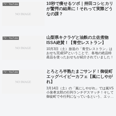
10秒で痩せるツボ｜持田コシヒカリ
TV・YouTube
が驚愕の結果に！それって実際どう
なの課？
山梨県キクラゲと油麩の土佐煮物
TV・YouTube
ISSA絶賛！【青空レストラン】
10月3日（土）放送の「青空レストラン」は
おせち完成SPということで、各地の絶品特
産品を使ったおせちが紹介されていました！
とろとろ半熟たまごサンド！御徒町
TV・YouTube
エッグベイビーカフェ【嵐にしやが
れ】
3月14日（土）の「嵐にしやがれ」では嵐VS
小泉孝太郎の行列ランチデスマッチ！そして
御徒町で今行列になっているという、エッグ
ベイビーカフェの人気の半熟たまごサンドが
紹介されました！