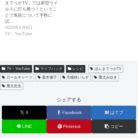
までっかTV」では新型ウイ
ルスに打ち勝つ！というこ
とで免疫について手軽に
試…
2020年4月8日
TV・YouTube
TV・YouTube
ライフハック
レシピ
ほんまでっかTV
ロールキャベツ
新木優子
爪楊枝いらず
重太みゆき
重太先生
シェアする
X
Facebook
はてブ
LINE
Pinterest
コピー