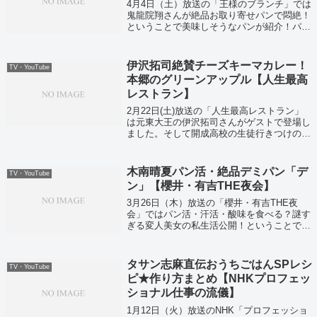
4月4日（土）放送の「王様のブランチ」では
鬼龍院翔さんが絶品お取り寄せパンで悶絶！
ということで美味しそうなパンが紹介！パン
好き翔さんが思わず悶絶してしまうパンと
は！
伊沢拓司絶賛チーズキーマカレー！
TV・YouTube
本郷のグリーンアップル【人生最高
レストラン】
2月22日(土)放送の「人生最高レストラン」
は元東大王の伊沢拓司さんがゲストで登場し
ました。そして開成高校の生徒行きつけのお
店や、試験に役立つクイズ勉強法などを教え
てくれました。そして伊沢拓司さんが孤独な
東大生時代に通っていたという、チーズ...
木南晴夏パン活・絶品デミパン「デ
TV・YouTube
ン」【櫻井・有吉THE夜会】
3月26日（木）放送の「櫻井・有吉THE夜
会」ではパン活・汗活・酸味を食べる？謎す
ぎる変人美女の私生活公開！ということで木
南晴夏さん、森泉さん、三吉彩花さんが登場
していました。
タサン志麻直伝おうちごはんSPレシ
TV・YouTube
ピ★作り方まとめ【NHKプロフェッ
ショナル仕事の流儀】
1月12日（火）放送のNHK「プロフェッショ