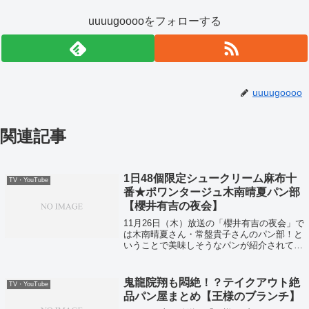
uuuugooooをフォローする
uuuugoooo
関連記事
1日48個限定シュークリーム麻布十
TV・YouTube
番★ポワンタージュ木南晴夏パン部
【櫻井有吉の夜会】
11月26日（木）放送の「櫻井有吉の夜会」で
は木南晴夏さん・常盤貴子さんのパン部！と
いうことで美味しそうなパンが紹介されてい
ました！
鬼龍院翔も悶絶！？テイクアウト絶
TV・YouTube
品パン屋まとめ【王様のブランチ】