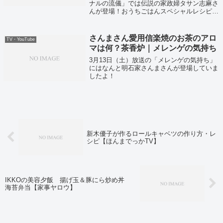
ナルの流儀」では伝説の家政婦タサン志麻さ
んが登場！おうちごはんスペシャルレシピを
紹介していました！
さんまさん愛用信楽焼のお茶のアロ
TV・YouTube
マは何？茶香炉｜メレンゲの気持ち
3月13日（土）放送の「メレンゲの気持ち」
にはなんと明石家さんまさんが登場していま
したよ！
新木優子が作るロールキャベツの作り方・レ
シピ【ほんまでっかTV】
IKKOの美容夕飯 揚げ玉＆豚にら炒め丼
海苔弁当【家事ヤロウ】