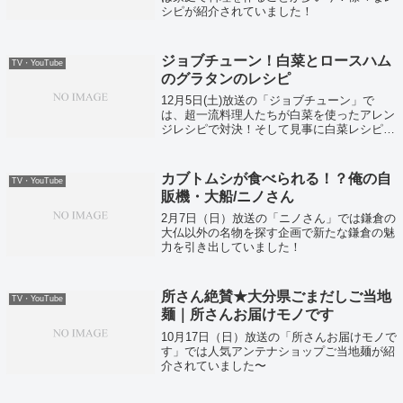
シピが紹介されていました！
ジョブチューン！白菜とロースハム
TV・YouTube
のグラタンのレシピ
12月5日(土)放送の「ジョブチューン」で
は、超一流料理人たちが白菜を使ったアレン
ジレシピで対決！そして見事に白菜レシピ1
位に輝いた、ミシュラン2年連続二ツ星獲得
の渡辺シェフ直伝！白菜のグラタンレシピが
こちら！
カブトムシが食べられる！？俺の自
TV・YouTube
販機・大船/ニノさん
2月7日（日）放送の「ニノさん」では鎌倉の
大仏以外の名物を探す企画で新たな鎌倉の魅
力を引き出していました！
所さん絶賛★大分県ごまだしご当地
TV・YouTube
麺｜所さんお届けモノです
10月17日（日）放送の「所さんお届けモノで
す」では人気アンテナショップご当地麺が紹
介されていました〜