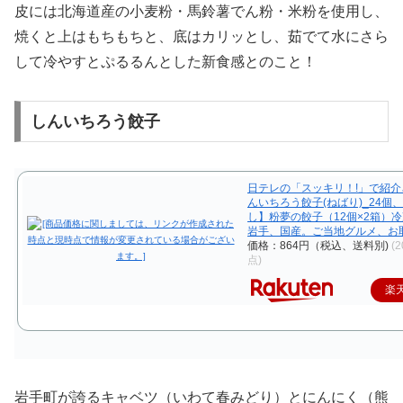
皮には北海道産の小麦粉・馬鈴薯でん粉・米粉を使用し、
焼くと上はもちもちと、底はカリッとし、茹でて水にさら
して冷やすとぷるるんとした新食感とのこと！
しんいちろう餃子
日テレの「スッキリ！!」で紹
んいちろう餃子(ねばり)_24個
し】粉夢の餃子（12個×2箱）
岩手、国産。ご当地グルメ、お
価格：864円（税込、送料別)
(2
点)
楽
岩手町が誇るキャベツ（いわて春みどり）とにんにく（熊