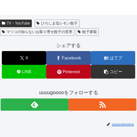
TV・YouTube
ひろしま塩レモン餃子
マツコの知らないお取り寄せ餃子の世界
餃子家龍
シェアする
X
Facebook
はてブ
LINE
Pinterest
コピー
uuuugooooをフォローする
uuuugoooo