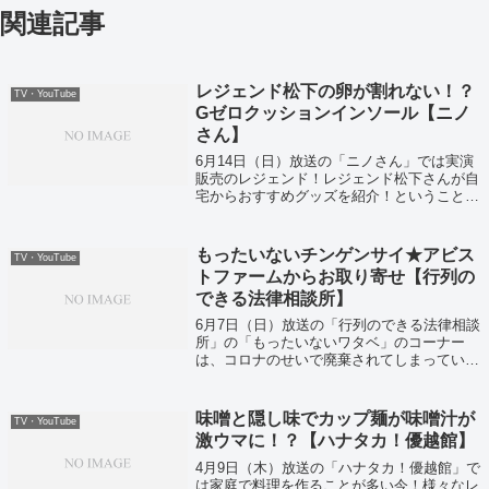
関連記事
レジェンド松下の卵が割れない！？
TV・YouTube
Gゼロクッションインソール【ニノ
さん】
6月14日（日）放送の「ニノさん」では実演
販売のレジェンド！レジェンド松下さんが自
宅からおすすめグッズを紹介！ということで
様々な便利グッズが紹介されていました。
もったいないチンゲンサイ★アビス
TV・YouTube
トファームからお取り寄せ【行列の
できる法律相談所】
6月7日（日）放送の「行列のできる法律相談
所」の「もったいないワタベ」のコーナー
は、コロナのせいで廃棄されてしまっている
もったいない食材としてチンゲンサイが紹介
されていました
味噌と隠し味でカップ麺が味噌汁が
TV・YouTube
激ウマに！？【ハナタカ！優越館】
4月9日（木）放送の「ハナタカ！優越館」で
は家庭で料理を作ることが多い今！様々なレ