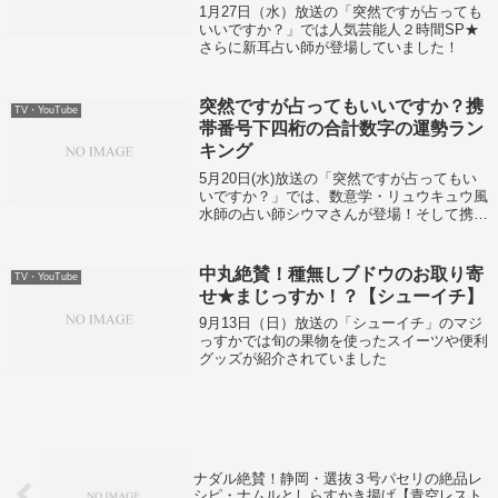
1月27日（水）放送の「突然ですが占っても
いいですか？」では人気芸能人２時間SP★
さらに新耳占い師が登場していました！
突然ですが占ってもいいですか？携
TV・YouTube
帯番号下四桁の合計数字の運勢ラン
キング
5月20日(水)放送の「突然ですが占ってもい
いですか？」では、数意学・リュウキュウ風
水師の占い師シウマさんが登場！そして携帯
下四桁の合計の数字の運勢ランキングがこち
ら！
中丸絶賛！種無しブドウのお取り寄
TV・YouTube
せ★まじっすか！？【シューイチ】
9月13日（日）放送の「シューイチ」のマジ
っすかでは旬の果物を使ったスイーツや便利
グッズが紹介されていました
ナダル絶賛！静岡・選抜３号パセリの絶品レ
シピ・ナムルとしらすかき揚げ【青空レスト