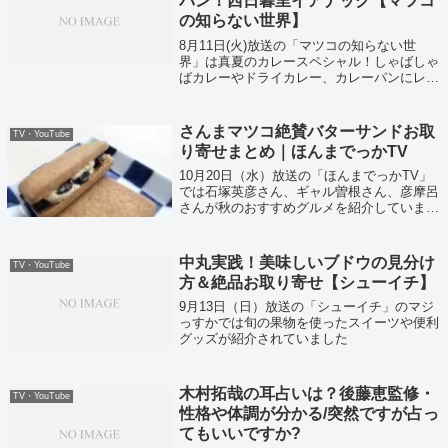
パン！西日暮里イアナック【マツコ
の知らない世界】
8月11日(火)放送の「マツコの知らない世
界」は真夏のカレースペシャル！しゃばしゃ
ばカレーやドライカレー、カレーパンにレト
ルトカレーなど究極のカレー12種を一挙大放
出！それではマツコ絶賛のイアナック「お豆
とれんこんのカレーパン」がこちら！
さんまマツコ絶賛バターサンドお取
TV・YouTube
り寄せまとめ｜ほんまでっかTV
10月20日（水）放送の「ほんまでっかTV」
では石塚英彦さん、ギャル曽根さん、彦摩呂
さんが秋のおすすめグルメを紹介していまし
た！さらに意外な食品を使って簡単グルメ
も！
中丸実践！美味しいブドウの見分け
TV・YouTube
方＆絶品お取り寄せ【シューイチ】
9月13日（日）放送の「シューイチ」のマジ
っすかでは旬の果物を使ったスイーツや便利
グッズが紹介されていました
木村拓哉の耳占いは？後藤恵監修・
TV・YouTube
性格や体調が分かる/突然ですが占っ
てもいいですか?