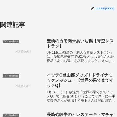
uuuugoooo
関連記事
豊橋のカモ肉☆あいち鴨【青空レス
TV・YouTube
トラン】
8月1日(土)放送の「満天☆青空レストラン」
は、愛知県豊橋市でG20などにも提供された
絶品「あいち鴨」を堪能しました。そんな
「あいち鴨」の通販お取り寄せ情報などがこ
ちら！
イッテQ登山部グッズ！ドライナミ
TV・YouTube
ックメッシュ・【世界の果てまでイ
ッテQ】
1月３日（日）放送の「世界の果てまでイッ
テQ」では新春SPということでゲストに平手
友梨奈さんが登場！イモトさんは登山部で雪
山に登頂していました！
長崎壱岐牛のヒレステーキ・マチャ
TV・YouTube