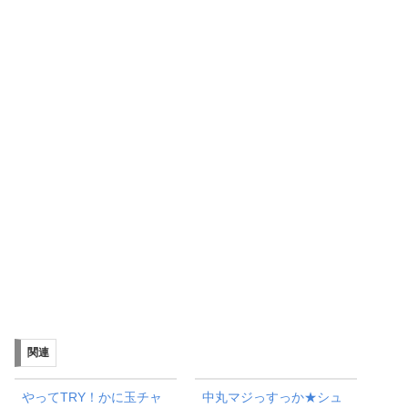
関連
やってTRY！かに玉チャ
中丸マジっすっか★シュ