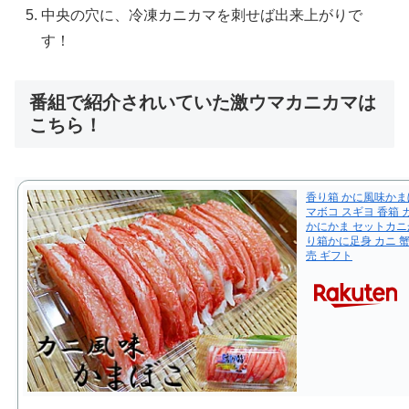
中央の穴に、冷凍カニカマを刺せば出来上がりで
す！
番組で紹介されいていた激ウマカニカマは
こちら！
香り箱 かに風味かま
マボコ スギヨ 香箱
かにかま セットカニ
り箱かに足身 カニ 蟹
売 ギフト