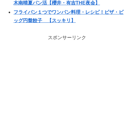
木南晴夏パン活【櫻井・有吉THE夜会】
フライパン１つでワンパン料理・レシピ！ピザ・ビ
ッグ円盤餃子 【スッキリ】
スポンサーリンク