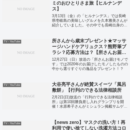
ミのおひとりさま旅【ヒルナンデ
ス】
3月13日（金）の「ヒルナンデス」では長崎
県壱岐島の美味しいグルメを久本雅美さんが
紹介していました。その中でも長崎出身の福
山雅治さんも訪れたことがあるという肉のう
めしまをご紹介！
所さんから歳末プレゼント★マッサ
TV・YouTube
ージハンドケアリュクス？熊野筆ブ
ラシ？応募方法は？【所さんお届け
モノです】
12月27日（日）放送の「所さんお届けモノで
す」では2020年のお届けしたモノしたものの
中から選りすぐりの逸品をプレゼント！？
大谷亮平さんが絶賛スイーツ「風呂
TV・YouTube
敷餅」【行列のできる法律相談所
2月2日(日)放送の「行列のできる法律相談
所」は第10回勝負差し入れグランプリを開
催！水原希子さんがミシュラン掲載サムゲタ
ン、柚希礼音さんが絶品「吹き寄せちら
し」、大谷亮平さんが絶品スイーツ「風呂敷
餅」、巨人の元木コーチは高級「八戸サバ缶
【news zero】マスクの洗い方！再
TV・YouTube
バ...
利用で使い捨てしない洗濯方法コロ