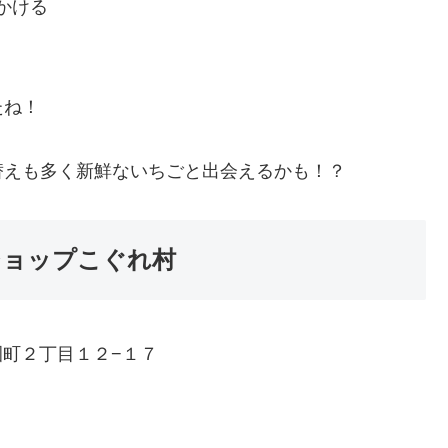
かける
たね！
替えも多く新鮮ないちごと出会えるかも！？
ショップこぐれ村
学園町２丁目１２−１７