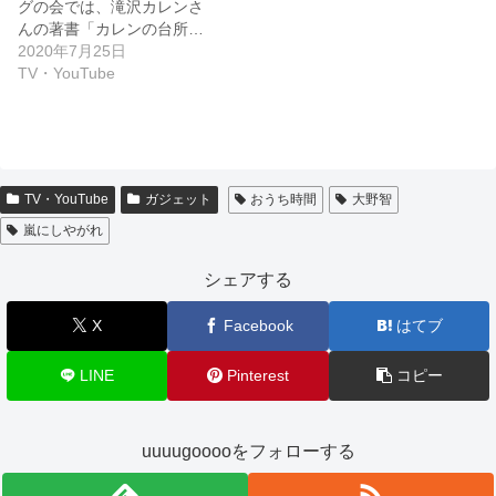
グの会では、滝沢カレンさ
んの著書「カレンの台所…
2020年7月25日
TV・YouTube
TV・YouTube
ガジェット
おうち時間
大野智
嵐にしやがれ
シェアする
X
Facebook
はてブ
LINE
Pinterest
コピー
uuuugooooをフォローする