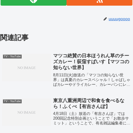
uuuugoooo
関連記事
マツコ絶賛の日本ほうれん草のチー
TV・YouTube
ズカレー！荻窪すぱいす【マツコの
知らない世界】
8月11日(火)放送の「マツコの知らない世
界」は真夏のカレースペシャル！しゃばしゃ
ばカレーやドライカレー、カレーパンにレト
ルトカレーなど究極のカレー12種を一挙大放
出！それではカレー３兄弟厳選の日本ほうれ
ん草のチーズカレー！荻窪すぱいすがこ...
東京八重洲周辺で和食を食べるな
TV・YouTube
ら！ふくべ【有吉さんぽ】
4月18日（土）放送の「有吉さんぽ」では
200回記念特別企画ということで「お散歩サ
ミット」ということで、有名雑誌編集者に有
吉さんぽで訪れたお店を紹介していました。