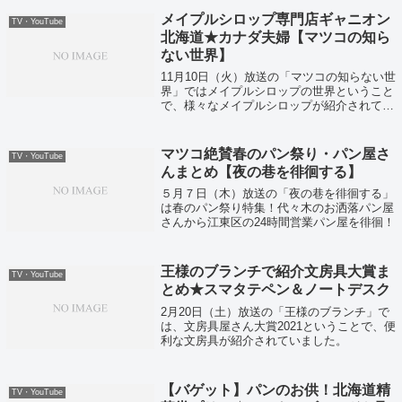
メイプルシロップ専門店ギャニオン
TV・YouTube
北海道★カナダ夫婦【マツコの知ら
ない世界】
11月10日（火）放送の「マツコの知らない世
界」ではメイプルシロップの世界ということ
で、様々なメイプルシロップが紹介されてい
ました！
マツコ絶賛春のパン祭り・パン屋さ
TV・YouTube
んまとめ【夜の巷を徘徊する】
５月７日（木）放送の「夜の巷を徘徊する」
は春のパン祭り特集！代々木のお洒落パン屋
さんから江東区の24時間営業パン屋を徘徊！
王様のブランチで紹介文房具大賞ま
TV・YouTube
とめ★スマタテペン＆ノートデスク
2月20日（土）放送の「王様のブランチ」で
は、文房具屋さん大賞2021ということで、便
利な文房具が紹介されていました。
【バゲット】パンのお供！北海道精
TV・YouTube