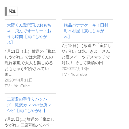
関連
大野くん驚愕飛ぶおもち
絶品バナナケーキ！田村
ゃ！飛んでオーリー・お
町木村屋【嵐にしやが
うち時間【嵐にしやが
れ】
れ】
7月18日(土)放送の「嵐にし
4月11日（土）放送の「嵐に
やがれ」は氷川きよしさん
しやがれ」では大野くんの
と夏スイーツデスマッチで
隠れ家嵐で大人も楽しめる
対決！ そして新橋の田…
おもちゃが紹介されてい
2020年7月18日
ま…
TV・YouTube
2020年4月11日
TV・YouTube
二宮君の手作りハンバー
グ！滝沢カレンの台所レ
シピ【嵐にしやがれ】
7月25日(土)放送の「嵐にし
やがれ」二宮和也ハンバー