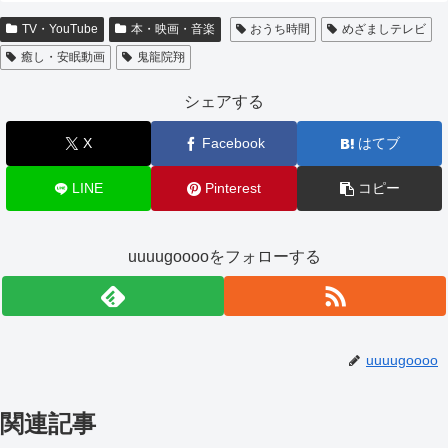
TV・YouTube
本・映画・音楽
おうち時間
めざましテレビ
癒し・安眠動画
鬼龍院翔
シェアする
X
Facebook
はてブ
LINE
Pinterest
コピー
uuuugooooをフォローする
uuuugoooo
関連記事