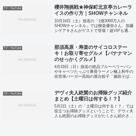
櫻井翔挑戦★神保町北京亭カレーラ
TV・YouTube
イスの作り方｜SHOWチャンネル
10月16日（土）放送の「1億3000万人の
SHOWチャンネル」では柳楽優弥さん、加藤
シゲアキさんがゲストで登場！超VIPも通う
名店レシピ中華風カレーライスの味完コピに
挑戦していました〜
那須高原・寿楽のサイコロステー
TV・YouTube
キ！お取り寄せグルメ【バナナマン
のせっかくグルメ】
4月19日（日）放送の絶品ブルーベリーパン
やキャベツたっぷり豚骨ラーメン極上和牛の
佐世保バーガー高知の屋台餃子「越前そば」
などなどの今すぐにお取り寄せできちゃうグ
ルメをまとめて大公開ということで紹介して
いました！
デヴィ夫人絶賛のお掃除グッズ紹介
TV・YouTube
まとめ【土曜日は何する！？】
5月2日（土）の「土曜日は何する！？」では
役立つお掃除グッズということで、デヴィ夫
人も絶賛のお掃除グッズがたくさん紹介され
ていましたよ！