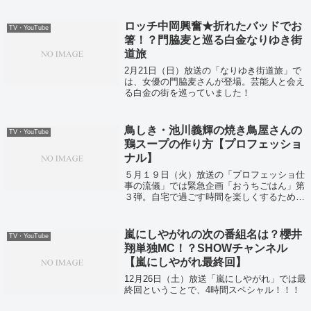
ロッチ中岡興奮★折れたバッドでお
TV・YouTube
箸！？門脇麦と巡る白金なりゆき街
道旅
2月21日（日）放送の「なりゆき街道旅」で
は、女優の門脇麦さんが登場。芸能人と会え
る白金の街を巡っていました！
鳥しき・池川義輝の焼き鳥屋さんの
TV・YouTube
鶏スープの作り方【プロフェッショ
ナル】
５月１９日（火）放送の「プロフェッショ仕
事の流儀」では緊急企画「おうちごはん」第
３弾。自宅で過ごす時間を楽しくするために
『食』を究めたプロが結集し、簡単・絶品レ
シピが紹介されていました！
嵐にしやがれの次の番組名は？櫻井
TV・YouTube
翔単独MC！？SHOWチャンネル
【嵐にしやがれ最終回】
12月26日（土）放送「嵐にしやがれ」では最
終回ということで、4時間スペシャル！！！