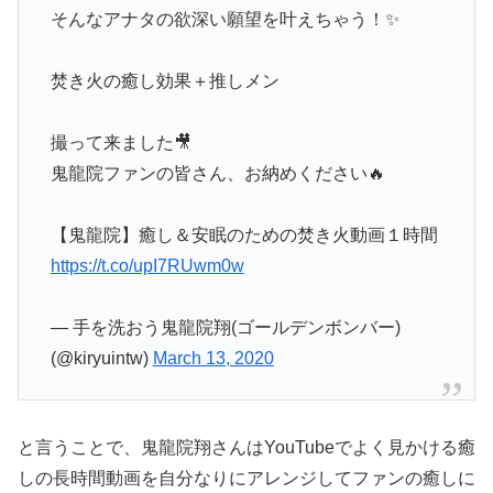
そんなアナタの欲深い願望を叶えちゃう！✨
焚き火の癒し効果＋推しメン
撮って来ました🎥
鬼龍院ファンの皆さん、お納めください🔥
【鬼龍院】癒し＆安眠のための焚き火動画１時間
https://t.co/upI7RUwm0w
— 手を洗おう鬼龍院翔(ゴールデンボンバー)
(@kiryuintw)
March 13, 2020
と言うことで、鬼龍院翔さんはYouTubeでよく見かける癒
しの長時間動画を自分なりにアレンジしてファンの癒しに