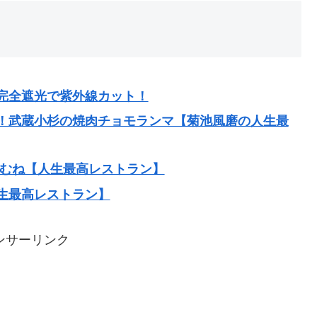
完全遮光で紫外線カット！
！武蔵小杉の焼肉チョモランマ【菊池風磨の人生最
さむね【人生最高レストラン】
生最高レストラン】
ンサーリンク