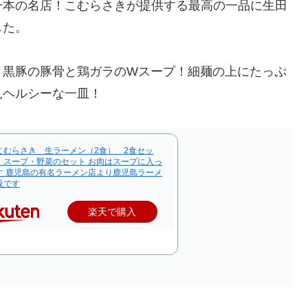
一本の名店！こむらさきが提供する最高の一品に生田
した。
、黒豚の豚骨と鶏ガラのWスープ！細麺の上にたっぷ
見ヘルシーな一皿！
こむらさき 生ラーメン（2食） 2食セッ
・スープ・野菜のセット お肉はスープに入っ
す 鹿児島の有名ラーメン店より鹿児島ラーメ
販です
楽天で購入