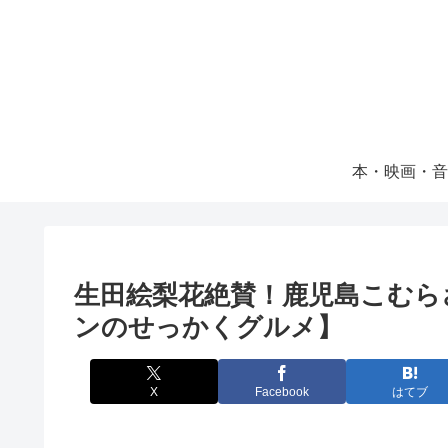
本・映画・音
生田絵梨花絶賛！鹿児島こむら
ンのせっかくグルメ】
X
Facebook
はてブ