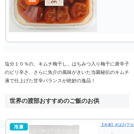
塩分１０％の、キムチ梅干し。はちみつ入り梅干に唐辛子
のピリ辛さ、さらに魚介の風味がきいた当園秘伝のキムチ
液で仕上げた甘辛バランスが絶妙の逸品！
世界の渡部おすすめのご飯のお供
【冷凍】ぎばさ(アカモ