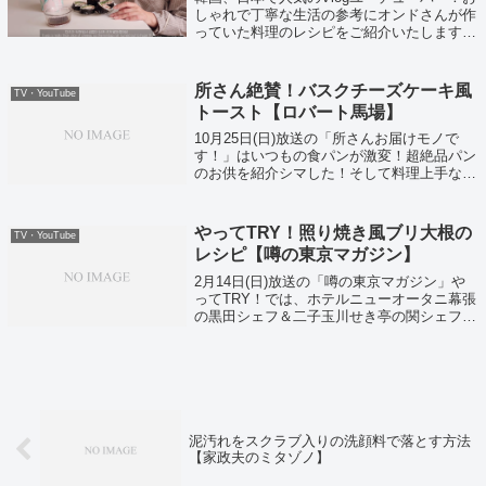
しゃれで丁寧な生活の参考にオンドさんが作
っていた料理のレシピをご紹介いたします。
今回は日本でもお馴染みの海苔巻き！韓国で
はキンパといいます！
所さん絶賛！バスクチーズケーキ風
TV・YouTube
トースト【ロバート馬場】
10月25日(日)放送の「所さんお届けモノで
す！」はいつもの食パンが激変！超絶品パン
のお供を紹介シマした！そして料理上手なロ
バート馬場さんの超激ウマレシピも紹介され
ましたよ。そして所さんも絶賛をした、ロバ
ート馬場さんのバスクチーズケーキ風ト...
やってTRY！照り焼き風ブリ大根の
TV・YouTube
レシピ【噂の東京マガジン】
2月14日(日)放送の「噂の東京マガジン」や
ってTRY！では、ホテルニューオータニ幕張
の黒田シェフ＆二子玉川せき亭の関シェフが
「ブリ大根」のレシピを教えてくれました。
それでは二子玉川せき亭の関シェフ直伝！照
り焼き風ブリ大根のレシピがこちら！
泥汚れをスクラブ入りの洗顔料で落とす方法
【家政夫のミタゾノ】