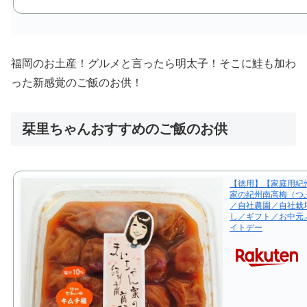
福岡のお土産！グルメと言ったら明太子！そこに鮭も加わ
った新感覚のご飯のお供！
栞里ちゃんおすすめのご飯のお供
【徳用】【家庭用紀州
家の紀州南高梅（つ
／自社農園／自社栽
し／ギフト／お中元
イトデー