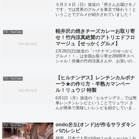
届けモノです】
５月２４日（日）放送の「所さんお届けモノ
です」では世界のグルメを東京で味わう！と
いうことでグルメが紹介されていました！
軽井沢の焼きチーズカレーお取り寄
TV・YouTube
せ！竹内涼真絶賛のアトリエドフロ
マージュ【せっかくグルメ】
2月28日(日)放送の「バナナマンのせっかく
グルメ！！」は全国お取り寄せ2時間半スペ
シャル！俳優の竹内涼真さんや、お笑いの3
時のヒロインなどが全国のお取り寄せグルメ
を堪能しました！そして、竹内涼真さん絶賛
の焼きチーズカレーお取り寄せがこちら...
【ヒルナンデス】レンチンカルボナ
TV・YouTube
ーラ★の作り方・半熟カマンベー
ル！リュウジ 特製
6月1日（月）放送の「ヒルナンデス」では簡
単レンチンレシピということでリュウジ さ
んが簡単で美味しいレシピを紹介していまし
た！
ondo온도(オンド)が作るサラダキン
TV・YouTube
パのレシピ
韓国、日本で人気のVlogユーチューバー！お