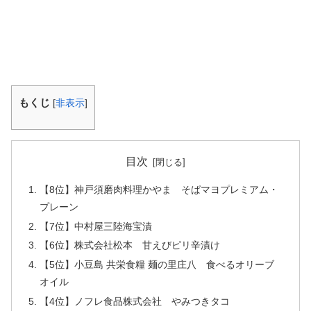
もくじ
[
非表示
]
目次
【8位】神戸須磨肉料理かやま そばマヨプレミアム・
プレーン
【7位】中村屋三陸海宝漬
【6位】株式会社松本 甘えびピリ辛漬け
【5位】小豆島 共栄食糧 麺の里庄八 食べるオリーブ
オイル
【4位】ノフレ食品株式会社 やみつきタコ