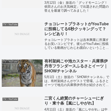
3月12日（金）放送の「グッドモーニング！
依田さんのお天気検定」で出題された問題の
答えを最速で調べてみました！
チョコレートプラネットがYouTube
TV・YouTube
に投稿してる6秒クッキングって？
レシピあり！
チョコレートプラネットは吉本興業に所属す
るお笑いコンビです。彼らがYouTubeに投稿
している動画がじわじわ面白いということで
話題になっています。その動画の中で今回は
「６秒クッキング」に注目しました。これま
で料理してきた品々のレシピも合わせ...
有村架純こや池カスター・兵庫県伊
TV・YouTube
丹市フランダースふるさとイーツ｜
SHOWチャンネル
5月1日（土）放送の「SHOWチャンネル」で
は、有村架純さんがゲストで登場。ふるさと
イーツで地元の兵庫県伊丹市が紹介されてい
ました！
二宮くん絶賛のチャーシューにぎ
TV・YouTube
り・東十条【嵐にしやがれ】
4月11日（土）放送の「嵐にしやがれ」は中