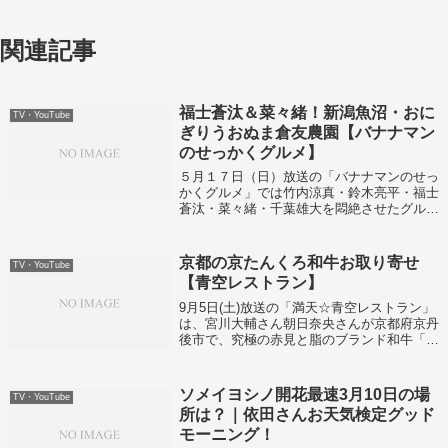
関連記事
福士蒼汰＆菜々緒！新潟魚沼・おに
TV・YouTube
ぎりうおぬま倉友農園【バナナマン
のせっかくグルメ】
５月１７日（日）放送の「バナナマンのせっ
かくグルメ」では竹内涼真・鈴木亮平・福士
蒼汰・菜々緒・千葉雄大を悶絶させたグル
メ！ということで全国のグルメと今お取り寄
せできるグルメを紹介していました！
京都の京たんくろ和牛お取り寄せ
TV・YouTube
【青空レストラン】
9月5日(土)放送の「満天☆青空レストラン」
は、宮川大輔さん朝日奈央さんが京都府京丹
後市で、究極の赤見と脂のブランド和牛「京
たんくろ和牛」のサーロインステーキからハ
ンバーグなどを堪能しました。そして究極の
京たんくろ和牛！の通販お取り寄せ情報...
ソメイヨシノ開花最速3月10日の場
TV・YouTube
所は？｜依田さんお天気検定グッド
モーニング！