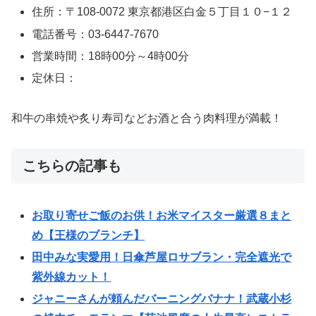
住所：〒108-0072 東京都港区白金５丁目１０−１２
電話番号：03-6447-7670
営業時間：18時00分～4時00分
定休日：
和牛の串焼や炙り寿司などお酒と合う肉料理が満載！
こちらの記事も
お取り寄せご飯のお供！お米マイスター厳選８まと
め【王様のブランチ】
田中みな実愛用！日傘芦屋ロサブラン・完全遮光で
紫外線カット！
ジャニーさんが頼んだバーニングバナナ！武蔵小杉