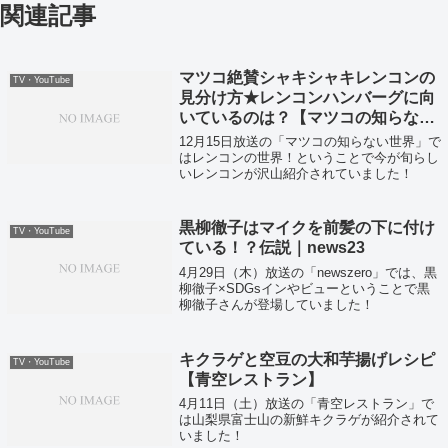
関連記事
マツコ絶賛シャキシャキレンコンの
TV・YouTube
見分け方★レンコンハンバーグに向
いているのは？【マツコの知らない
世界】
12月15日放送の「マツコの知らない世界」で
はレンコンの世界！ということで今が旬らし
いレンコンが沢山紹介されていました！
黒柳徹子はマイクを前髪の下に付け
TV・YouTube
ている！？伝説｜news23
4月29日（木）放送の「newszero」では、黒
柳徹子×SDGsインやビューということで黒
柳徹子さんが登場していました！
キクラゲと空豆の大和芋揚げレシピ
TV・YouTube
【青空レストラン】
4月11日（土）放送の「青空レストラン」で
は山梨県富士山の新鮮キクラゲが紹介されて
いました！