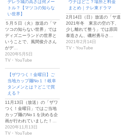
デレラ城の高さは何メー
ウナはどこ？場所と料金
トル？【マツコの知らな
まとめ｜テレ東ドラマ
い世界】
2月14日（日）放送の「サ道
５月５日（火）放送の「マ
2021年冬 東京の空の下、
ツコの知らない世界」では
少し離れて整う」では原田
ディズニーランドの世界と
泰造さん、磯村勇斗さ…
いうことで、風間俊介さん
2021年2月14日
がデ…
TV・YouTube
2020年5月5日
TV・YouTube
【ザワつく！金曜日】ご
当地カップ麺No１！岐阜
タンメンとは？どこで買
える？
11月13日（放送）の「ザワ
つく！金曜日」ではご当地
カップ麺のNo１を決める企
画が行われていました！…
2020年11月13日
TV・YouTube