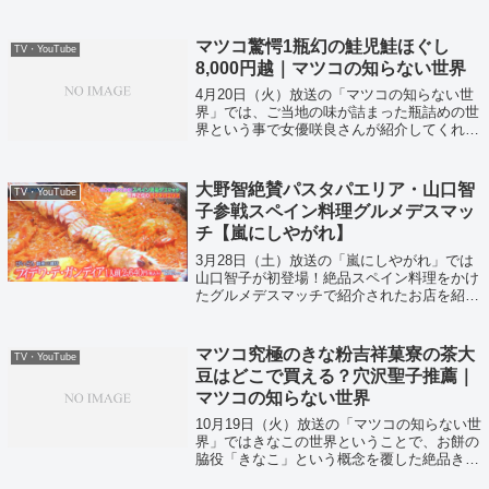
マツコ驚愕1瓶幻の鮭児鮭ほぐし
TV・YouTube
8,000円越｜マツコの知らない世界
4月20日（火）放送の「マツコの知らない世
界」では、ご当地の味が詰まった瓶詰めの世
界という事で女優咲良さんが紹介してくれま
した！
大野智絶賛パスタパエリア・山口智
TV・YouTube
子参戦スペイン料理グルメデスマッ
チ【嵐にしやがれ】
3月28日（土）放送の「嵐にしやがれ」では
山口智子が初登場！絶品スペイン料理をかけ
たグルメデスマッチで紹介されたお店を紹介
いたします！
マツコ究極のきな粉吉祥菓寮の茶大
TV・YouTube
豆はどこで買える？穴沢聖子推薦｜
マツコの知らない世界
10月19日（火）放送の「マツコの知らない世
界」ではきなこの世界ということで、お餅の
脇役「きなこ」という概念を覆した絶品きな
こが紹介されていました〜★