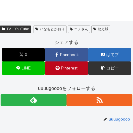
TV・YouTube
いなもとかおり
ニノさん
映え城
シェアする
X
Facebook
はてブ
LINE
Pinterest
コピー
uuuugooooをフォローする
uuuugoooo