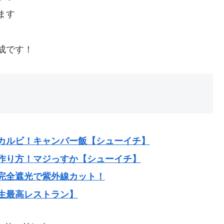
ます
成です！
カルビ！キャンパー飯【シューイチ】
作り方！マジっすか【シューイチ】
完全遮光で紫外線カット！
生最高レストラン】