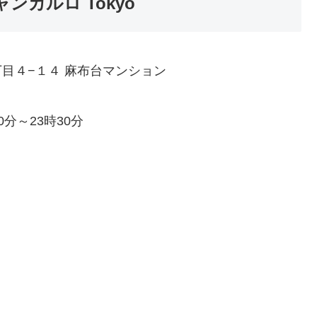
ンカルロ Tokyo
３丁目４−１４ 麻布台マンション
0分～23時30分