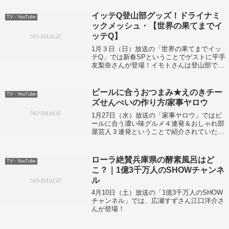
イッテQ登山部グッズ！ドライナミ
TV・YouTube
ックメッシュ・【世界の果てまでイ
ッテQ】
1月３日（日）放送の「世界の果てまでイッ
テQ」では新春SPということでゲストに平手
友梨奈さんが登場！イモトさんは登山部で雪
山に登頂していました！
ビールに合うおつまみ★えのきチー
TV・YouTube
ズせんべいの作り方/家事ヤロウ
1月27日（水）放送の「家事ヤロウ」ではビ
ールに合う濃い味グルメ４連発＆おしゃれ部
屋芸人３連発ということで紹介されていたレ
シピをまとめていきます
ローラ絶賛兵庫県の酵素風呂はど
TV・YouTube
こ？｜1億3千万人のSHOWチャンネ
ル
4月10日（土）放送の「1億3千万人のSHOW
チャンネル」では、広瀬すずさん江口洋介さ
んが登場！