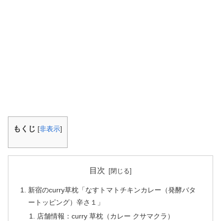
もくじ
[
非表示
]
目次
新宿のcurry草枕「なすトマトチキンカレー（発酵バタ
ートッピング）辛さ１」
店舗情報：curry 草枕（カレー クサマクラ）