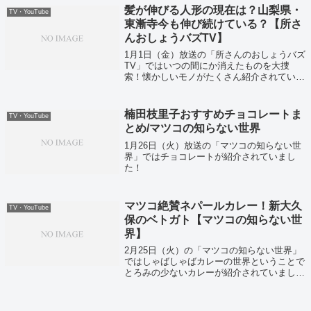
髪が伸びる人形の現在は？山梨県・
TV・YouTube
東漸寺今も伸び続けている？【所さ
んおしょうバズTV】
1月1日（金）放送の「所さんのおしょうバズ
TV」ではいつの間にか消えたものを大捜
索！懐かしいモノがたくさん紹介されていま
した！
楠田枝里子おすすめチョコレートま
TV・YouTube
とめ/マツコの知らない世界
1月26日（火）放送の「マツコの知らない世
界」ではチョコレートが紹介されていまし
た！
マツコ絶賛ネパールカレー！新大久
TV・YouTube
保のベトガト【マツコの知らない世
界】
2月25日（火）の「マツコの知らない世界」
ではしゃばしゃばカレーの世界ということで
とろみの少ないカレーが紹介されていまし
た。そして新大久保にあるネパールレストラ
ン「ベトガト」がこちら！