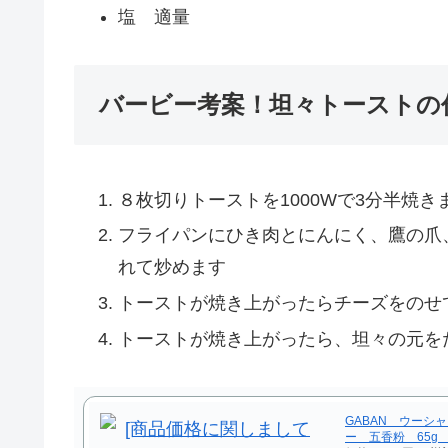
塩 適量
バービー考案！坦々トーストの
８枚切りトーストを1000Wで3分半焼き
フライパンにひき肉とにんにく、鷹の爪
れて炒めます
トーストが焼き上がったらチーズをのせ
トーストが焼き上がったら、坦々の元を
GABAN ウーシ
ー 五香粉 65g