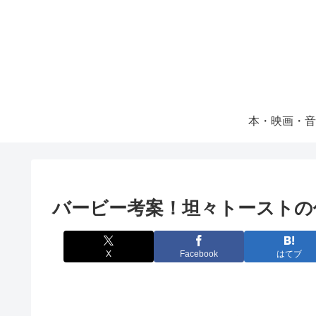
本・映画・音
バービー考案！坦々トーストの
X
Facebook
はてブ