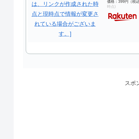
価格：399円（税
時点)
スポ