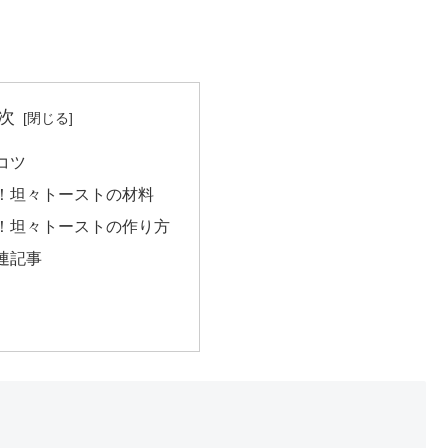
次
コツ
！坦々トーストの材料
！坦々トーストの作り方
連記事