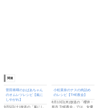
関連
菅田将暉のおばあちゃん
小松菜奈のナスの肉詰め
のオムレツレシピ【嵐に
のレシピ【THE夜会】
しやがれ】
8月13日(木)放送の「櫻井・
9月5日(土)放送の「嵐にし
有吉 THE夜会」では、女優