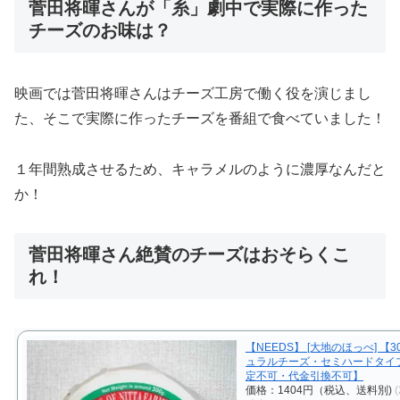
菅田将暉さんが「糸」劇中で実際に作った
チーズのお味は？
映画では菅田将暉さんはチーズ工房で働く役を演じまし
た、そこで実際に作ったチーズを番組で食べていました！
１年間熟成させるため、キャラメルのように濃厚なんだと
か！
菅田将暉さん絶賛のチーズはおそらくこ
れ！
【NEEDS】 [大地のほっぺ] 【3
ュラルチーズ・セミハードタイ
定不可・代金引換不可】
価格：1404円（税込、送料別)
(