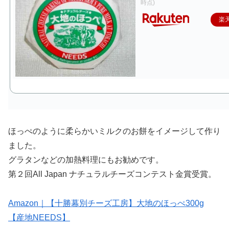
時点)
楽
ほっぺのように柔らかいミルクのお餅をイメージして作り
ました。
グラタンなどの加熱料理にもお勧めです。
第２回All Japan ナチュラルチーズコンテスト金賞受賞。
Amazon｜【十勝幕別チーズ工房】大地のほっぺ300g
【産地NEEDS】