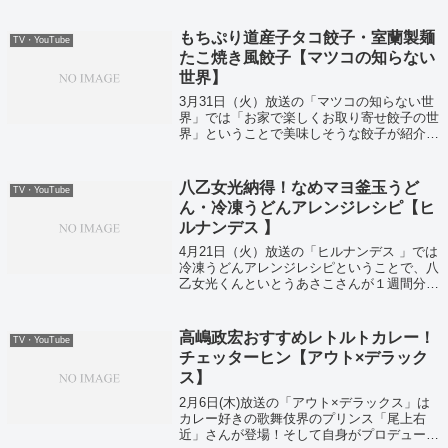
もちぷり道産子タコ餃子・室蘭製麺
TV・YouTube
たこ焼き風餃子【マツコの知らない
世界】
3月31日（火）放送の「マツコの知らない世
界」では「お家で楽しくお取り寄せ餃子の世
界」ということで美味しそうな餃子が紹介さ
れていました！
八乙女光納得！なめマヨ釜玉うど
TV・YouTube
ん・冷凍うどんアレンジレシピ【ヒ
ルナンデス 】
4月21日（火）放送の「ヒルナンデス 」では
冷凍うどんアレンジレシピということで、八
乙女光くんといとうあさこさんが１週間分の
冷凍うどんアレンジレシピに挑戦していまし
た！
高嶋政宏おすすめレトルトカレー！
TV・YouTube
チェッターヒン【アウト×デラック
ス】
2月6日(木)放送の「アウト×デラックス」は
カレー好きの歌舞伎界のプリンス「尾上右
近」さんが登場！そして自身がプロデュース