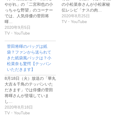
やがれ」の「二宮和也の小
の小松菜奈さんが小松家秘
っちゃな野望」のコーナー
伝レシピ「ナスの肉…
では、人気俳優の菅田将
2020年8月25日
暉…
TV・YouTube
2020年9月5日
TV・YouTube
菅田将暉のバッグは紙
袋？ファンから送られて
きた紙袋風バックは？小
松菜奈も驚愕【テッパン
いただきます】
8月18日（火）放送の「華丸
大吉＆千鳥のテッパンいた
だきます」では俳優の菅田
将暉さんが登場していま
し…
2020年8月18日
TV・YouTube