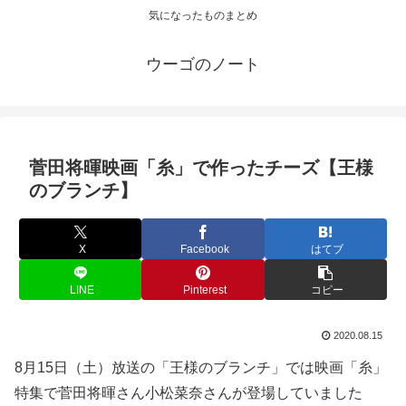
気になったものまとめ
ウーゴのノート
菅田将暉映画「糸」で作ったチーズ【王様
のブランチ】
X
Facebook
はてブ
LINE
Pinterest
コピー
2020.08.15
8月15日（土）放送の「王様のブランチ」では映画「糸」
特集で菅田将暉さん小松菜奈さんが登場していました