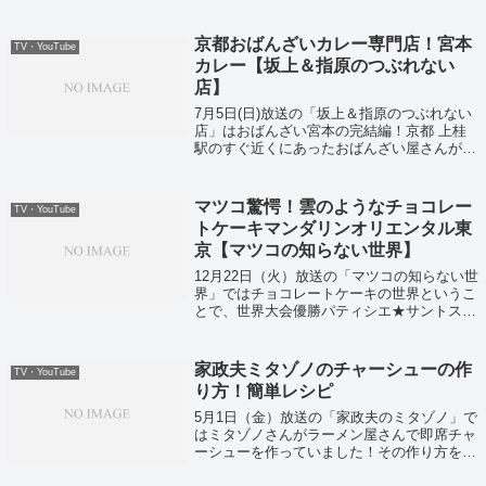
をするレトルトカレーをブラッシュアップす
るため、芸能人おすすめレトルトカレーが紹
介されました。そして変態グルメでお馴染...
京都おばんざいカレー専門店！宮本
TV・YouTube
カレー【坂上＆指原のつぶれない
店】
7月5日(日)放送の「坂上＆指原のつぶれない
店」はおばんざい宮本の完結編！京都 上桂
駅のすぐ近くにあったおばんざい屋さんが、
かつや社長の手によりカレー専門店へと変身
しました！営業時間も内装も変貌を遂げた、
おばんざいカレー専門店！宮本カレーが...
マツコ驚愕！雲のようなチョコレー
TV・YouTube
トケーキマンダリンオリエンタル東
京【マツコの知らない世界】
12月22日（火）放送の「マツコの知らない世
界」ではチョコレートケーキの世界というこ
とで、世界大会優勝パティシエ★サントス・
アントワーヌさんが登場いたしました！
家政夫ミタゾノのチャーシューの作
TV・YouTube
り方！簡単レシピ
5月1日（金）放送の「家政夫のミタゾノ」で
はミタゾノさんがラーメン屋さんで即席チャ
ーシューを作っていました！その作り方をご
紹介いたします！