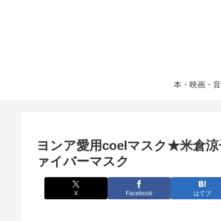
本・映画・音
ヨンア愛用coelマスク★米倉
ァイバーマスク
X
Facebook
はてブ