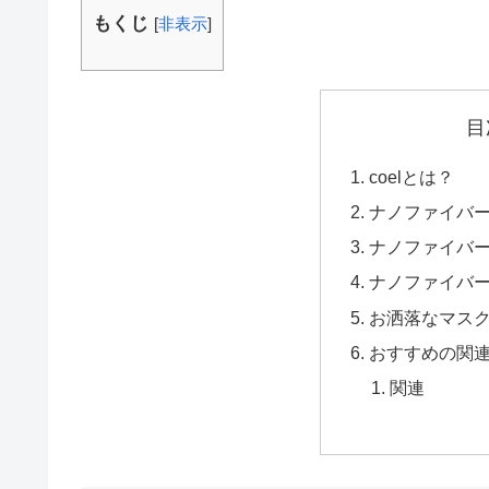
もくじ
[
非表示
]
目
coelとは？
ナノファイバ
ナノファイバ
ナノファイバ
お洒落なマス
おすすめの関
関連