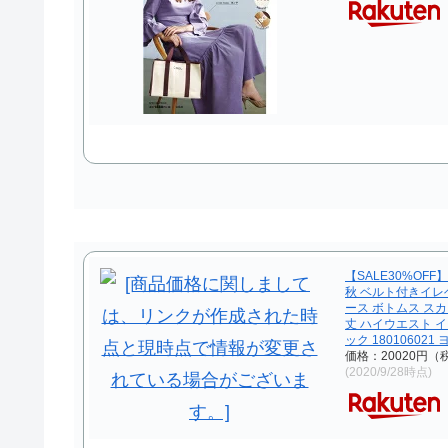
【SALE30%OFF
秋 ベルト付きイレ
ース ボトムス スカ
丈 ハイウエスト イ
ック 180106021
価格：20020円（
(2020/9/28時点)