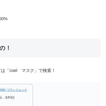
00%
の！
「coel マスク」で検索！
 BOOK / ブランドムック
込、送料別)