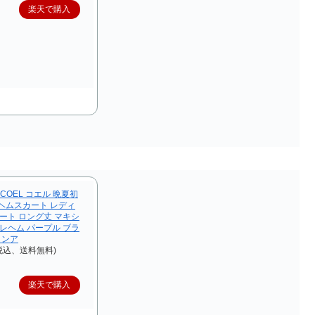
楽天で購入
】COEL コエル 晩夏初
ヘムスカート レディ
ート ロング丈 マキシ
レヘム パープル ブラ
 ヨンア
税込、送料無料)
楽天で購入