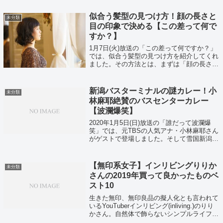
うものなのでしょうか？
似合う髪型の見つけ方！顔の長さと
未分類
目の印象で決める【この差って何で
すか？】
1月7日(火)放送の「この差って何ですか？」
では、似合う髪型の見つけ方を紹介してくれ
ました。その方法とは、まずは「顔の長さ」
で「おでこを出すかどうか」を決め、次に
「目の印象」で「髪型の曲線的or直線的」を
決めるというものでした。
新潟バスターミナルの謎カレー！小
未分類
林麻耶絶賛のバスセンターカレー
【波瀾爆笑】
2020年1月5日(日)放送の「誰だって波瀾爆
笑」では、元TBSの人気アナ・小林麻耶さん
がゲストで登場しました。そして雪国新潟育
ちということで、新潟のご当地スーパーやバ
スターミナルの謎カレーなどが紹介されまし
た。バスターミナルの謎カレーとは...
【無印系女子】インリビングりりか
未分類
さんの2019年買って良かったものベ
スト10
生きた無印、無印良品の擬人化とも言われて
いるYouTuberインリビング(inliving.)のりり
かさん。自然体で飾らないシンプルライフを
Vlog形式でYouTubeにUPしているりりかさ