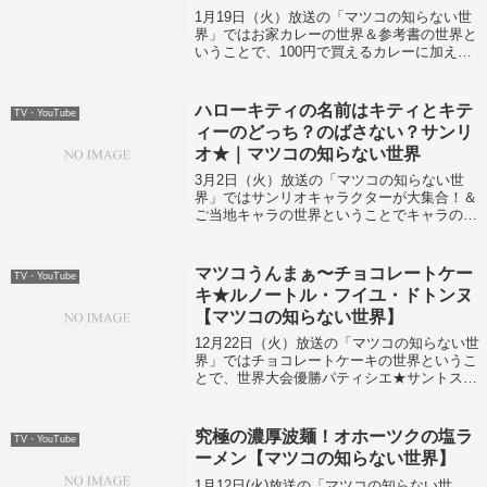
1月19日（火）放送の「マツコの知らない世
界」ではお家カレーの世界＆参考書の世界と
いうことで、100円で買えるカレーに加える
と美味しい調味料！？グラビア付き参考書な
どが紹介されていました！
ハローキティの名前はキティとキテ
TV・YouTube
ィーのどっち？のばさない？サンリ
オ★｜マツコの知らない世界
3月2日（火）放送の「マツコの知らない世
界」ではサンリオキャラクターが大集合！＆
ご当地キャラの世界ということでキャラの渋
滞が起きてましたよ！
マツコうんまぁ〜チョコレートケー
TV・YouTube
キ★ルノートル・フイユ・ドトンヌ
【マツコの知らない世界】
12月22日（火）放送の「マツコの知らない世
界」ではチョコレートケーキの世界というこ
とで、世界大会優勝パティシエ★サントス・
アントワーヌさんが登場していました！
究極の濃厚波麺！オホーツクの塩ラ
TV・YouTube
ーメン【マツコの知らない世界】
1月12日(火)放送の「マツコの知らない世