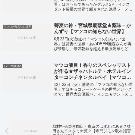
界」はおうちであったかグルメSP！インス
タント袋麺の世界で紹介された絶品ラーメン
や、鍋の素などが紹介されましたよ。それで
はご当地No1袋麺！究極の濃厚波麺「オホー
ツクの塩ラーメン」の通販お取り寄せ情...
蕎麦の神・宮城県鹿落堂★薬味・か
マツコの知らない世界
んずり【マツコの知らない世界】
6月23日(火)放送の「マツコの知らない世
界」は蕎麦の世界！あのDEEN池森さんが再
び登場し、最強乾麺を超える最強乾麺などを
紹介してくれました！
マツコ涙目！香りのスペシャリスト
TV・YouTube
が作る★ザッハトルテ・ホテルイン
ターコンチネンタルベイ【マツコの
知らない世界】
12月22日（火）放送の「マツコの知らない世
界」ではチョコレートケーキの世界というこ
とで、世界大会優勝パティシエ★サントス・
アントワーヌさんが登場していました！
取材拒否焼き肉店・東京のはずれにある？柴
田さん？スタミナ苑？【寺門ジモン取材拒否