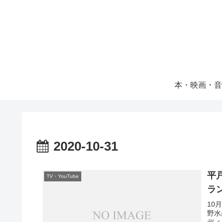
本・映画・音
2020-10-31
平
TV・YouTube
ラ
10
野水
ディ