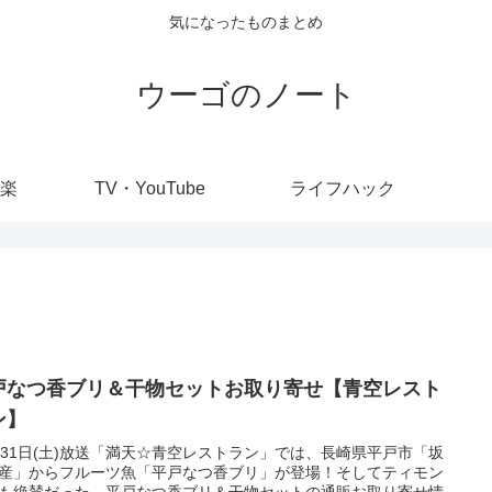
気になったものまとめ
ウーゴのノート
楽
TV・YouTube
ライフハック
戸なつ香ブリ＆干物セットお取り寄せ【青空レスト
ン】
月31日(土)放送「満天☆青空レストラン」では、長崎県平戸市「坂
産」からフルーツ魚「平戸なつ香ブリ」が登場！そしてティモン
も絶賛だった、平戸なつ香ブリ＆干物セットの通販お取り寄せ情