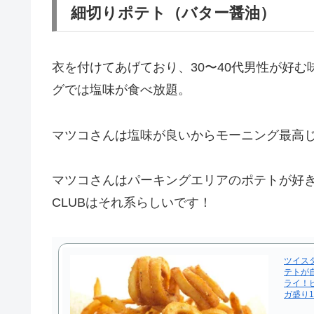
細切りポテト（バター醤油）
衣を付けてあげており、30〜40代男性が好
グでは塩味が食べ放題。
マツコさんは塩味が良いからモーニング最高
マツコさんはパーキングエリアのポテトが好
CLUBはそれ系らしいです！
ツイスタ
テトが
ライ！
ガ盛り1