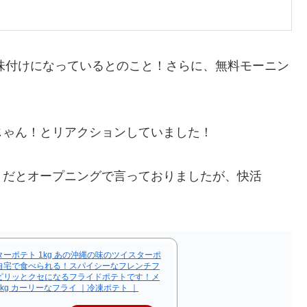
む味付けになっているとのこと！さらに、無料モーニン
じゃん！とリアクションしていました！
きだとオープニングで言っておりましたが、快活
ーポテト 1kg あの沖縄の味のツイスターポ
自宅で食べられる！スパイシーなフレンチフ
ピリッとクセになるフライドポテトです！メ
kg カーリーなフライ ｜冷凍ポテト ｜