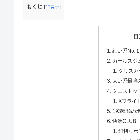
もくじ
[
非表示
]
目
細い系No.
カールスジ
クリスカ
太い系最強
ミニストッ
Xフライ
193種類の
快活CLUB
細切りポ