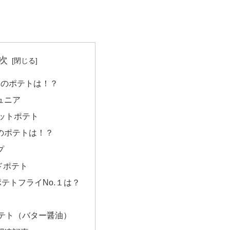
次
１のポテトは！？
ュニア
ットポテト
のポテトは！？
プ
ドポテト
ポテトフライNo.１は？
テト（バター醤油）