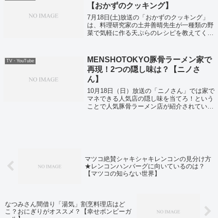
【おかずのクッキング】
7月18日(土)放送の「おかずのクッキング」
は、料理研究家の土井善晴先生が一種類の野
菜で気軽に作る天ぷらのレシピを教えてくれ
ました。ズッキーニの卵黄天ぷらは、肉や野
菜がなくてもそれだけで立派におかずになる
という一品です。
MENSHOTOKYO豚骨ラーメン家で
TV・YouTube
再現！2つの隠し味は？【ニノさ
ん】
10月18日（日）放送の「ニノさん」では家で
マネできる人気店の隠し味を当てろ！という
ことで人気豚骨ラーメン店が紹介されていま
した！
マツコ絶賛シャキシャキレンコンの見分け方
★レンコンハンバーグに向いているのは？
【マツコの知らない世界】
なつみさん間借り「湯気」割烹料理店はど
こ？おにぎりがオススメ？【幸せボンビーガ