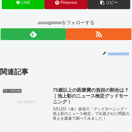
LINE
Pinterest
コピー
uuuugooooをフォローする
uuuugoooo
関連記事
75歳以上の医療費の負担の割合は？
TV・YouTube
｜池上彰のニュース検定グッドモー
ニング！
3月12日（金）放送の「グッドモーニング！
池上彰のニュース検定」で出題された問題の
答えを最速で調べてみました！