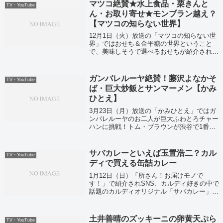
マツコ絶賛★水上食品・栗きんと
TV・YouTube
ん・お取り寄せ★モンブラン越え？
【マツコの知らない世界】
12月1日（火）放送の「マツコの知らない世
界」ではおせち＆金平糖の世界ということ
で、美味しそうで選べるおせちが紹介されて
いました！
ガンバレルーヤ絶賛！藤沢よなかそ
TV・YouTube
ば・巨大炒飯とサンマーメン【かみ
ひとえ】
3月23日（月）放送の「かみひとえ」ではガ
ンバレルーヤのお二人が巨大ふわとろチャー
ハンに挑戦！トム・ブラウンが渋谷で1番美
味しい店を数珠つなぎでガチ調査していまし
た！
サバカレーといえば玉置浩二？カル
TV・YouTube
ディで買える缶詰カレー
1月12日（日）「所さん！お届けモノで
す！」で紹介されSNS、カルディ好きの中で
話題のカルディオリジナル「サバカレー」に
ついてご紹介いたします。
土井善晴のズッキーニの卵黄天ぷら
TV・YouTube