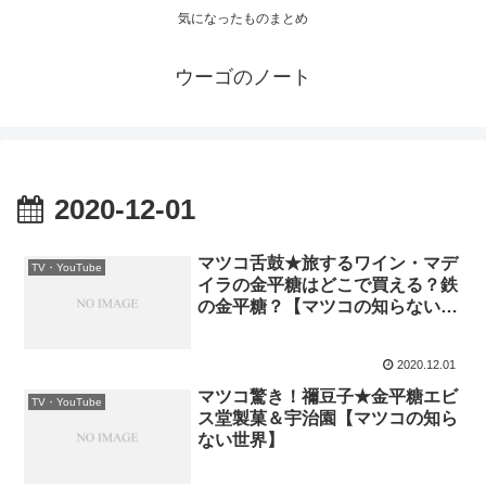
気になったものまとめ
ウーゴのノート
2020-12-01
マツコ舌鼓★旅するワイン・マデ
TV・YouTube
イラの金平糖はどこで買える？鉄
の金平糖？【マツコの知らない世
界】
2020.12.01
マツコ驚き！禰豆子★金平糖エビ
TV・YouTube
ス堂製菓＆宇治園【マツコの知ら
ない世界】