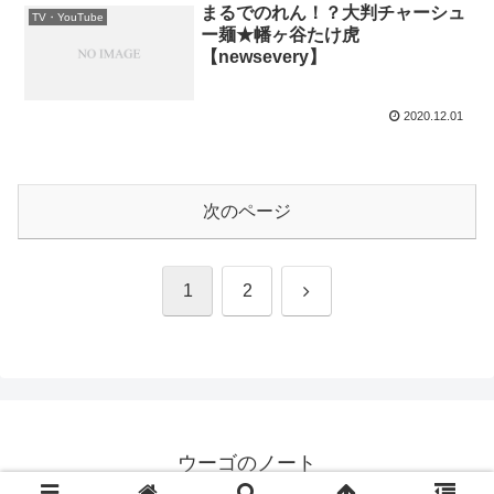
まるでのれん！？大判チャーシュ
TV・YouTube
ー麺★幡ヶ谷たけ虎
【newsevery】
2020.12.01
次のページ
次
1
2
へ
ウーゴのノート