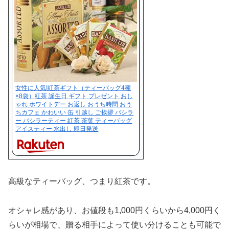
女性に人気!紅茶ギフト（ティーバッグ4種
×8袋）紅茶 誕生日 ギフト プレゼント おし
ゃれ ホワイトデー お返し おうち時間 おう
ちカフェ かわいい 缶 引越し ご挨拶 バシラ
ー バシラーティー 紅茶 茶葉 ティーバッグ
アイスティー 水出し 即日発送
高級なティーバッグ、つまり紅茶です。
オシャレ感があり、お値段も1,000円くらいから4,000円く
らいが相場で、贈る相手によって使い分けることも可能で