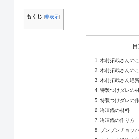
もくじ
[
非表示
]
目
木村拓哉さんの
木村拓哉さんの
木村拓哉さん絶
特製つけダレの
特製つけダレの
冷凍鍋の材料
冷凍鍋の作り方
ブンブンチョッ