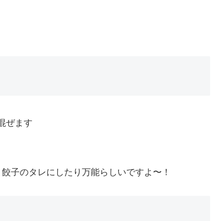
混ぜます
、餃子のタレにしたり万能らしいですよ〜！