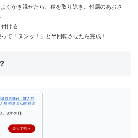
らよくかき混ぜたら、種を取り除き、付属のあおさ
る
し付ける
使って「ヌンッ！」と半回転させたら完成！
？
美濃特選味付けぽん酢
 ぽん酢 特選ぽん酢 特選
税込、送料無料)
楽天で購入