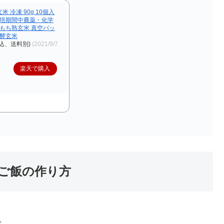
 冷凍 90g 10個入
栽培期間中農薬・化学
 もち熟玄米 真空パッ
発酵玄米
込、送料別)
(2021/9/7
楽天で購入
ご飯の作り方
。