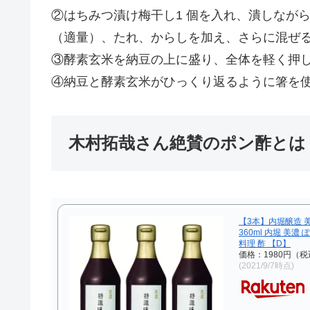
②はちみつ漬け梅干し1 個を入れ、潰しなが
（適量）、たれ、からしを加え、さらに混ぜ
③酵素玄米を納豆の上に盛り、全体を軽く押
④納豆と酵素玄米がひっくり返るように箸を
木村拓哉さん絶賛のポン酢とは
【3本】内堀醸造 
360ml 内堀 美濃
料理 酢 【D】
価格：1980円（
(2021/9/7時点)