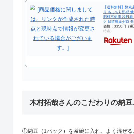
【送料無料】酵素玄米
り もっちり熟成 
肥料不使用 和日庵
ク 残留農薬ゼロ 
価格：3350円（税
時点)
木村拓哉さんのこだわりの納豆
①納豆（1パック）を茶碗に入れ、よく混ぜる