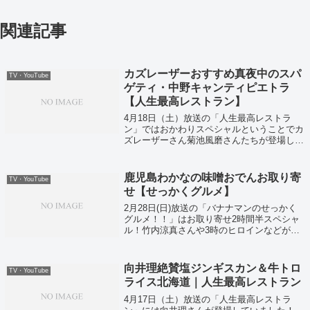
関連記事
カズレーザーおすすめ真夜中のスパ
TV・YouTube
ゲティ・中野キャンティピエトラ
【人生最高レストラン】
4月18日（土）放送の「人生最高レストラ
ン」ではおかわりスペシャルということでカ
ズレーザーさん菊池風磨さんたちが登場して
いました。
鹿児島わかなの味噌おでんお取り寄
TV・YouTube
せ【せっかくグルメ】
2月28日(日)放送の「バナナマンのせっかく
グルメ！！」はお取り寄せ2時間半スペシャ
ル！竹内涼真さんや3時のヒロインなどが全
国のお取り寄せグルメを堪能しましたよ。そ
して日村さん絶賛の味噌おでんお取り寄せが
こちら！
向井理絶賛塩ジンギスカン＆牛トロ
TV・YouTube
ライス北海道｜人生最高レストラン
4月17日（土）放送の「人生最高レストラ