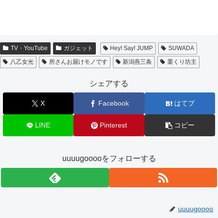
TV・YouTube
ガジェット
Hey! Say! JUMP
SUWADA
八乙女光
所さんお届けモノです
新潟燕三条
栗くり坊主
シェアする
X
Facebook
はてブ
LINE
Pinterest
コピー
uuuugooooをフォローする
uuuugoooo