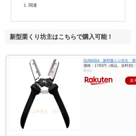
関連
新型栗くり坊主はこちらで購入可能！
SUWADA 新型栗くり坊主 
価格：1780円（税込、送料別)
(
時点)
楽