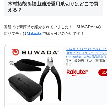
木村拓哉＆福山雅治愛用爪切りはどこで買
える？
番組では新商品が紹介されていました！「SUWADAつめ
切りプチ」は
Makuake
で購入可能みたいです！
SUWADA（スワダ）の爪切り
(新型ソフト メタルケースセット
め切り/新潟三条市の諏訪田製作
価格：8360円（税込、送料別)
(
時点)
楽