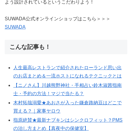
よう設計されているというこだわりよう！
SUWADA公式オンラインショップはこちら＞＞＞
SUWADA
こんな記事も！
人生最高レストランで紹介されたローランド思い出
のお店まとめ＆一流ホストになれるテクニックとは
【ニノさん】川越熊野神社・手相占い鈴木淑茜指南
士・予約の方法！マジで当たる？
木村拓哉溺愛★あおさが入った鎌倉路納豆はどこで
買える？｜家事ヤロウ
指原絶賛★最新ナプキンはシンクロフィット？PMS
の治し方まとめ【真夜中の保健室】