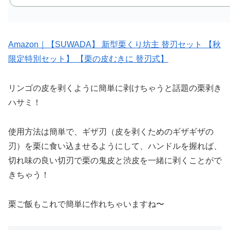
Amazon｜【SUWADA】 新型栗くり坊主 替刃セット 【秋
限定特別セット】 【栗の皮むきに 替刃式】
リンゴの皮を剥くように簡単に剥けちゃうと話題の栗剥き
ハサミ！
使用方法は簡単で、ギザ刃（皮を剥くためのギザギザの
刃）を栗に食い込ませるようにして、ハンドルを握れば、
切れ味の良い切刃で栗の鬼皮と渋皮を一緒に剥くことがで
きちゃう！
栗ご飯もこれで簡単に作れちゃいますね〜