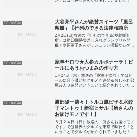
ン」には向井理さんが登場していました！
大谷亮平さんが絶賛スイーツ「風呂
TV・YouTube
敷餅」【行列のできる法律相談所
2月2日(日)放送の「行列のできる法律相談
所」は第10回勝負差し入れグランプリを開
催！水原希子さんがミシュラン掲載サムゲタ
ン、柚希礼音さんが絶品「吹き寄せちら
し」、大谷亮平さんが絶品スイーツ「風呂敷
餅」、巨人の元木コーチは高級「八戸サバ缶
家事ヤロウ★人参カルボナーラ！ビ
TV・YouTube
バ...
ールにあうおつまみの作り方
1月27日（水）放送の「家事ヤロウ」ではビ
ールに合う濃い味グルメ４連発＆おしゃれ部
屋芸人３連発ということで紹介されていたレ
シピをまとめていきます
渡部陽一嬉々！トルコ風ピザ＆水餃
TV・YouTube
子マントゥ！新宿ヒサル【所さんの
お届けモノです！】
５月２４日（日）放送の「所さんお届けモノ
です」では世界のグルメを東京で味わう！と
いうことでグルメが紹介されていました！