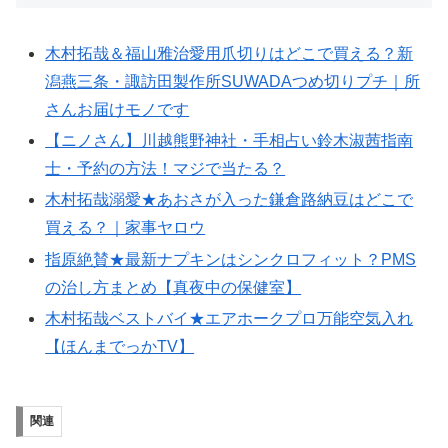
木村拓哉＆福山雅治愛用爪切りはどこで買える？新
潟燕三条・諏訪田製作所SUWADAつめ切りプチ｜所
さんお届けモノです
【ニノさん】川越熊野神社・手相占い鈴木淑茜指南
士・予約の方法！マジで当たる？
木村拓哉溺愛★あおさが入った鎌倉路納豆はどこで
買える？｜家事ヤロウ
指原絶賛★最新ナプキンはシンクロフィット？PMS
の治し方まとめ【真夜中の保健室】
木村拓哉ベストバイ★エアホークプロ万能空気入れ
【ほんまでっかTV】
関連