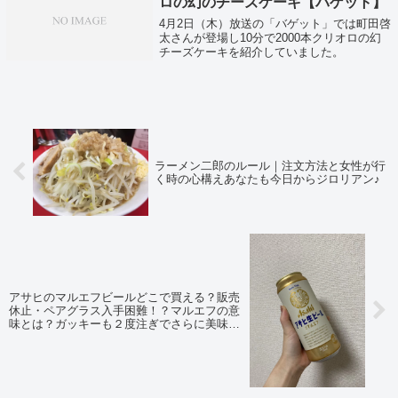
ロの幻のチーズケーキ【バゲット】
4月2日（木）放送の「バゲット」では町田啓
太さんが登場し10分で2000本クリオロの幻
チーズケーキを紹介していました。
ラーメン二郎のルール｜注文方法と女性が行
く時の心構えあなたも今日からジロリアン♪
アサヒのマルエフビールどこで買える？販売
休止・ペアグラス入手困難！？マルエフの意
味とは？ガッキーも２度注ぎでさらに美味し
く