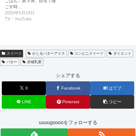
ごはん」第３弾。自宅で過
ごす時…
2020年5月19日
TV・YouTube
スイーツ
かじるバターアイス
コンビニスイーツ
ダイエット
バター
赤城乳業
シェアする
X
Facebook
はてブ
LINE
Pinterest
コピー
uuuugooooをフォローする