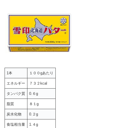
1本
１００gあたり
エネルギー
７３２kcal
タンパク質
0.６g
脂質
８１g
炭水化物
0.２g
食塩相当量
1.４g