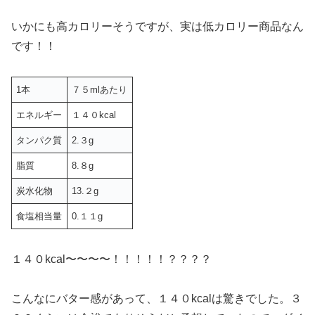
いかにも高カロリーそうですが、実は低カロリー商品なん
です！！
1本
７５mlあたり
エネルギー
１４０kcal
タンパク質
2.３g
脂質
8.８g
炭水化物
13.２g
食塩相当量
0.１１g
１４０kcal〜〜〜〜！！！！！？？？？
こんなにバター感があって、１４０kcalは驚きでした。３