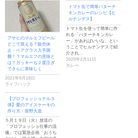
トマト缶で簡単バターチ
キンカレーのレシピ【ヒ
ルナンデス】
トマト缶を使って簡単に作
れる「バターチキンカレ
アサヒのマルエフビール
ー」があればいいな、とい
どこで買える？販売休
うことでヒルナンデスで紹
止・ペアグラス入手困
介され…
難！？マルエフの意味と
2020年2月11日
は？ガッキーも２度注ぎ
カレー
でさらに美味しく
2021年9月18日
ライフハック
【プロフェッショナル３
弾】愛のアイスケーキの
作り方・柴野大造
５月１９日（火）放送の
「プロフェッショ仕事の流
儀」では緊急企画「おうち