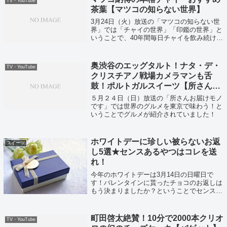
TV・YouTube
茶葉【マツコの知らない世界】
3月24日（火）放送の「マツコの知らない世
界」では「チャイの世界」「印鑑の世界」と
いうことで、40年間毎日チャイを飲み続ける
男神原博之さんが登場し最強チャイスイーツ
を紹介していました。また百発百中印鑑
も！？
奥渋谷のエッグタルト！ナタ・デ・
TV・YouTube
クリスチアノ戦場カメラマンも舌
鼓！ポルトガルスイーツ【所さんお
届けモノです】
５月２４日（日）放送の「所さんお届けモノ
です」では世界のグルメを東京で味わう！と
いうことでグルメが紹介されていました！
ホワイトデーに珍しい被らないお返
スイーツ
し5選★センスあるやつはコレを送
れ！
今年のホワイトデーは3月14日の日曜日で
す！バレンタインに貰ったチョコのお返しは
もう決まりましたか？ということでセンスあ
るやつはコレ送っとけ！5選です！
町田啓太絶賛！10分で2000本クリオ
TV・YouTube