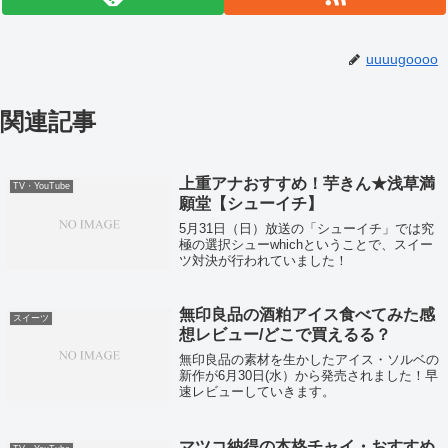
uuuugoooo
関連記事
上重アナおすすめ！芋きん★浅草満
TV・YouTube
願堂【シューイチ】
5月31日（日）放送の「シューイチ」では究
極の選択シューwhichということで、スイー
ツ対決が行われていました！
無印良品の酒粕アイス食べてみた感
スイーツ
想レビュー/どこで買えるる？
無印良品の素材を生かしたアイス・ソルベの
新作が6月30日(水）から発売されました！早
速レビューしていきます。
マツコ納得の本格チャイ・おすすめ