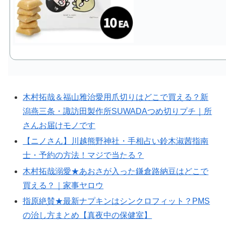
木村拓哉＆福山雅治愛用爪切りはどこで買える？新
潟燕三条・諏訪田製作所SUWADAつめ切りプチ｜所
さんお届けモノです
【ニノさん】川越熊野神社・手相占い鈴木淑茜指南
士・予約の方法！マジで当たる？
木村拓哉溺愛★あおさが入った鎌倉路納豆はどこで
買える？｜家事ヤロウ
指原絶賛★最新ナプキンはシンクロフィット？PMS
の治し方まとめ【真夜中の保健室】