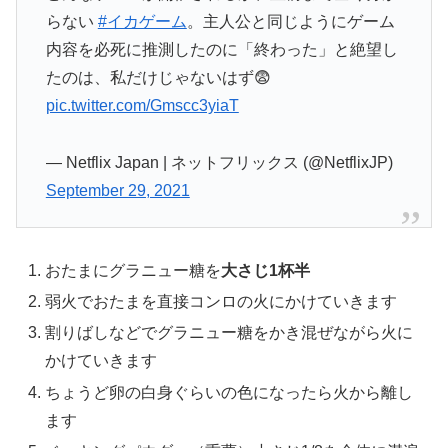
らない
#イカゲーム
。主人公と同じようにゲーム
内容を必死に推測したのに「終わった」と絶望し
たのは、私だけじゃないはず😨
pic.twitter.com/Gmscc3yiaT
— Netflix Japan | ネットフリックス (@NetflixJP)
September 29, 2021
おたまにグラニュー糖を
大さじ1杯半
弱火でおたまを直接コンロの火にかけていきます
割りばしなどでグラニュー糖をかき混ぜながら火に
かけていきます
ちょうど卵の白身ぐらいの色になったら火から離し
ます