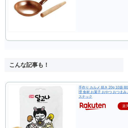
こんな記事も！
手作り カルメ 焼き 20g 10袋 韓
理 食材 お菓子 おやつ おつまみ
スナック
楽