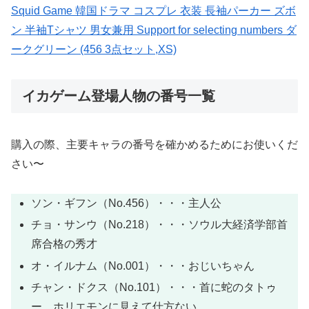
Squid Game 韓国ドラマ コスプレ 衣装 長袖パーカー ズボ
ン 半袖Tシャツ 男女兼用 Support for selecting numbers ダ
ークグリーン (456 3点セット,XS)
イカゲーム登場人物の番号一覧
購入の際、主要キャラの番号を確かめるためにお使いくだ
さい〜
ソン・ギフン（No.456）・・・主人公
チョ・サンウ（No.218）・・・ソウル大経済学部首
席合格の秀才
オ・イルナム（No.001）・・・おじいちゃん
チャン・ドクス（No.101）・・・首に蛇のタトゥ
ー、ホリエモンに見えて仕方ない