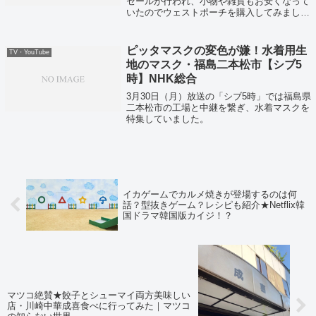
セールが行われ、小物や雑貨もお安くなって
いたのでウェストポーチを購入してみまし
た！写真付きで細かくレビューしていきま
す！
ピッタマスクの変色が嫌！水着用生
TV・YouTube
地のマスク・福島二本松市【シブ5
時】NHK総合
3月30日（月）放送の「シブ5時」では福島県
二本松市の工場と中継を繋ぎ、水着マスクを
特集していました。
イカゲームでカルメ焼きが登場するのは何
話？型抜きゲーム？レシピも紹介★Netflix韓
国ドラマ韓国版カイジ！？
マツコ絶賛★餃子とシューマイ両方美味しい
店・川崎中華成喜食べに行ってみた｜マツコ