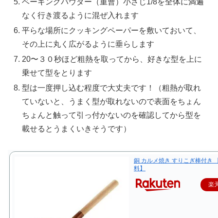
ベーキングパウダー（重曹）小さじ1/8を全体に満遍
なく行き渡るように混ぜ入れます
平らな場所にクッキングペーパーを敷いておいて、
その上に丸く広がるように垂らします
20〜３０秒ほど粗熱を取ってから、好きな型を上に
乗せて型をとります
型は一度押し込む程度で大丈夫です！（粗熱が取れ
ていないと、うまく型が取れないので表面をちょん
ちょんと触って引っ付かないのを確認してから型を
載せるとうまくいきそうです）
銅 カルメ焼き すりこぎ棒付き 
料】
楽