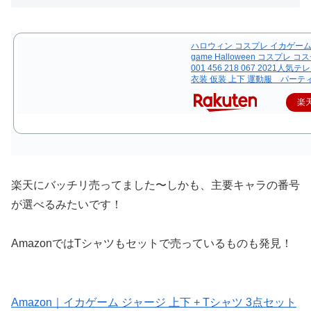
ハロウィン コスプレ イカゲーム s
game Halloween コスプレ 
001 456 218 067 2021人
衣装 仮装 上下 運動服 パーテ
楽
楽天にバッチリ売ってました〜しかも、主要キャラの番号
が選べるみたいです！
AmazonではTシャツもセットで売っているものも発見！
Amazon｜イカゲーム ジャージ 上下 + Tシャツ 3点セット