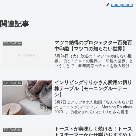
uuuugoooo
関連記事
マツコ納得のプロジェクター百発百
TV・YouTube
中印鑑【マツコの知らない世界】
3月24日（火）放送の「マツコの知らない世
界」では「チャイの世界」「印鑑の世界」と
いうことで、40年間毎日チャイを飲み続ける
男上原博之さんが登場し最強チャイスイーツ
を紹介していました。また百発百中印鑑
も！？
インリビングりりかさん愛用の切り
TV・YouTube
株テーブル【モーニングルーテー
ン】
3月7日にアップされた動画「なんでもない日
のモーニングルーティン。Morning Routines
2020. 」で紹介されていたりりかさん愛用品
をまとめてみました。購入したいご近所さん
のは是非参考にしてみてください。
トーストが美味しく焼ける！トース
TV・YouTube
トスチーマーかたせ梨乃おすすめト