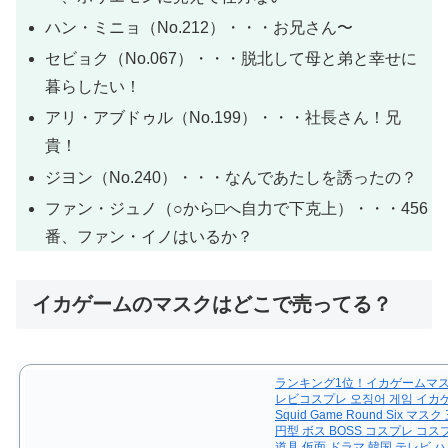
ハン・ミニョ（No.212）・・・お兄さん〜
セビョク（No.067）・・・脱北して母と弟と幸せに
暮らしたい！
アリ・アブドゥル（No.199）・・・社長さん！兄
貴！
ジヨン（No.240）・・・なんであたしを誘ったの？
ファン・ジュノ（○から□へ自力で下克上）・・・456
番、ファン・イノはいるか？
イカゲームのマスクはどこで売ってる？
ランキング1位！イカゲームマスク 
レビコスプレ 오징어 게임 イカ
Squid Game Round Six マス
円型 ボス BOSS コスプレ コ
道具 仮面 ドラマ 韓国 テレビ 