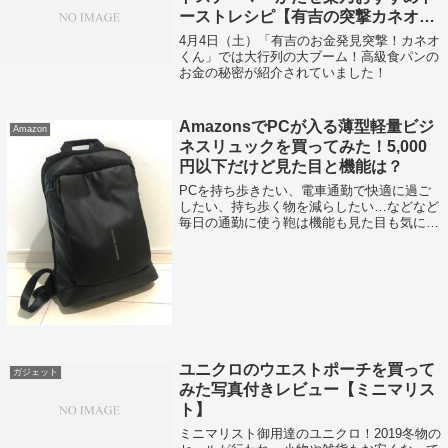
ーストレシピ【有吉の突撃カネオく
ん】
4月4日（土）「有吉のお金発見突撃！カネオ
くん」では大行列の大ブーム！高級食パンの
お金の秘密が紹介されていました！
AmazonsでPCが入る薄型軽量ビジ
Amazon
ネスリュックを買ってみた！5,000
円以下だけど見た目と機能は？
PCを持ち歩きたい、電車通勤で快適に過ご
したい、持ち歩く物を減らしたい…などなど
毎日の通勤に使う鞄は機能も見た目も気にな
ります！今まで、日常でも使える且つシンプ
ルでビジネスシーンでも違和感がないリュッ
クを使っていましたが、思い切ってビジネ
ス...
ユニクロのウエストポーチを買って
ガジェット
みた写真付きレビュー【ミニマリス
ト】
ミニマリスト御用達のユニクロ！2019冬物の