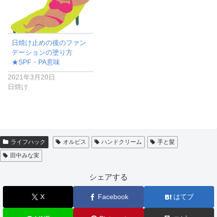
日焼け止めの後のファン
デーションの塗り方
★SPF・PA意味
2021年3月20日
日焼け
ライフハック
オルビス
ハンドクリーム
手と髪
田中みな実
シェアする
X
Facebook
はてブ