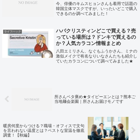
今、俳優のキムスヒョンさんも着用で話題の
韓国立体マスクですが、いったいどこで購入
できるのか調べてみました！
ハパクリスティンどこで買える？売
ライフハック
っている場所は？ドンキで買えるの
か？人気カラコン情報まとめ
八田エミリさん、なぐもふうかさん、ミナの
激似メイクで有名なりいなさんたちも紹介し
ていたカラコンについて調べてみました★
所さんベタ褒め★タイピーエンとは？熊本ご
当地麺会楽園｜所さんお届けモノです
暖房何度からつける？職場・オフィスで文句
を言われない温度とは？ベストな室温を徹底
調査！【秋編】