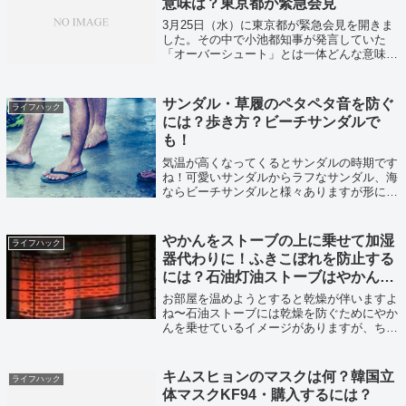
意味は？東京都が緊急会見
3月25日（水）に東京都が緊急会見を開きま
した。その中で小池都知事が発言していた
「オーバーシュート」とは一体どんな意味な
のか。調べてみました。
サンダル・草履のペタペタ音を防ぐ
ライフハック
には？歩き方？ビーチサンダルで
も！
気温が高くなってくるとサンダルの時期です
ね！可愛いサンダルからラフなサンダル、海
ならビーチサンダルと様々ありますが形によ
っては歩くたびに音が…そんなペタペタを解
決する方法を調べてみました！
やかんをストーブの上に乗せて加湿
ライフハック
器代わりに！ふきこぼれを防止する
には？石油灯油ストーブはやかんを
乗せなくても本当は乾燥しない？
お部屋を温めようとすると乾燥が伴いますよ
ね〜石油ストーブには乾燥を防ぐためにやか
んを乗せているイメージがありますが、ちゃ
んと加湿器代わりになっているのか？調べて
みました。
キムスヒョンのマスクは何？韓国立
ライフハック
体マスクKF94・購入するには？