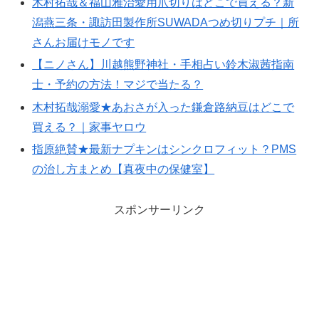
木村拓哉＆福山雅治愛用爪切りはどこで買える？新
潟燕三条・諏訪田製作所SUWADAつめ切りプチ｜所
さんお届けモノです
【ニノさん】川越熊野神社・手相占い鈴木淑茜指南
士・予約の方法！マジで当たる？
木村拓哉溺愛★あおさが入った鎌倉路納豆はどこで
買える？｜家事ヤロウ
指原絶賛★最新ナプキンはシンクロフィット？PMS
の治し方まとめ【真夜中の保健室】
スポンサーリンク