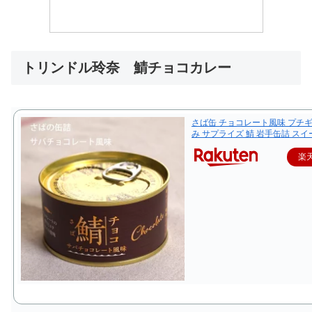
トリンドル玲奈 鯖チョコカレー
さば缶 チョコレート風味 プチギ
み サプライズ 鯖 岩手缶詰 ス
楽