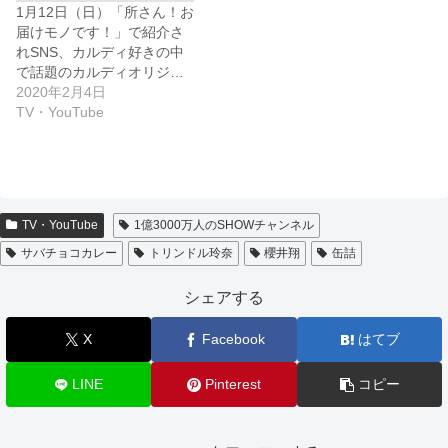
1月12日（日）「所さん！お
届けモノです！」で紹介さ
れSNS、カルディ好きの中
で話題のカルディオリジ…
2020年2月4日
TV・YouTube
TV・YouTube
1億3000万人のSHOWチャンネル
サバチョコカレー
トリンドル玲奈
櫻井翔
缶詰
シェアする
X
Facebook
はてブ
LINE
Pinterest
コピー