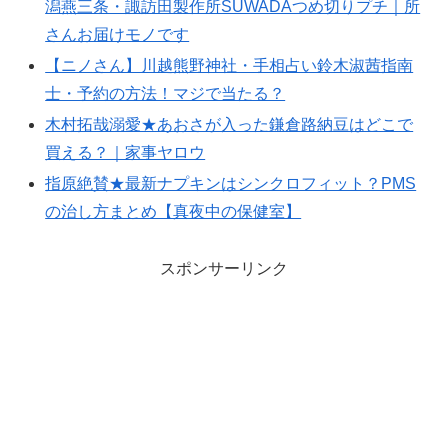
潟燕三条・諏訪田製作所SUWADAつめ切りプチ｜所
さんお届けモノです
【ニノさん】川越熊野神社・手相占い鈴木淑茜指南
士・予約の方法！マジで当たる？
木村拓哉溺愛★あおさが入った鎌倉路納豆はどこで
買える？｜家事ヤロウ
指原絶賛★最新ナプキンはシンクロフィット？PMS
の治し方まとめ【真夜中の保健室】
スポンサーリンク