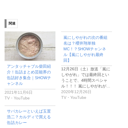
関連
嵐にしやがれの次の番組
名は？櫻井翔単独
MC！？SHOWチャンネ
ル【嵐にしやがれ最終
回】
アンタッチャブル柴田紹
12月26日（土）放送「嵐に
介！缶詰まとめ芸能界の
しやがれ」では最終回とい
缶詰好き集合｜SHOWチ
うことで、4時間スペシャ
ャンネル
ル！！！ 嵐にしやがれが…
2020年12月26日
2021年11月6日
TV・YouTube
TV・YouTube
サバカレーといえば玉置
浩二？カルディで買える
缶詰カレー