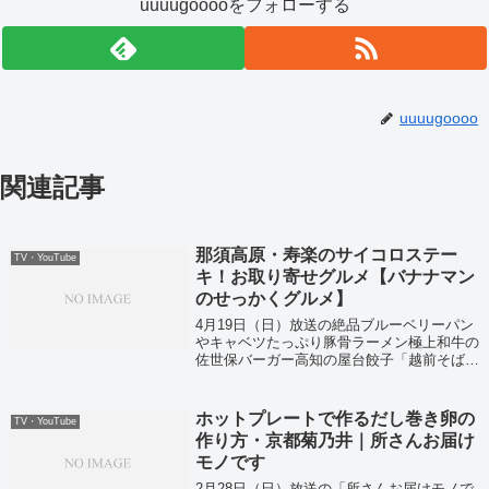
uuuugooooをフォローする
uuuugoooo
関連記事
那須高原・寿楽のサイコロステー
TV・YouTube
キ！お取り寄せグルメ【バナナマン
のせっかくグルメ】
4月19日（日）放送の絶品ブルーベリーパン
やキャベツたっぷり豚骨ラーメン極上和牛の
佐世保バーガー高知の屋台餃子「越前そば」
などなどの今すぐにお取り寄せできちゃうグ
ルメをまとめて大公開ということで紹介して
いました！
ホットプレートで作るだし巻き卵の
TV・YouTube
作り方・京都菊乃井｜所さんお届け
モノです
2月28日（日）放送の「所さんお届けモノで