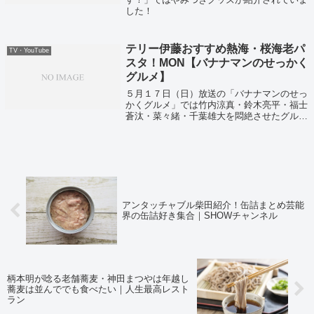
した！
テリー伊藤おすすめ熱海・桜海老パ
TV・YouTube
スタ！MON【バナナマンのせっかく
グルメ】
５月１７日（日）放送の「バナナマンのせっ
かくグルメ」では竹内涼真・鈴木亮平・福士
蒼汰・菜々緒・千葉雄大を悶絶させたグル
メ！ということで全国のグルメと今お取り寄
せできるグルメを紹介していました！
アンタッチャブル柴田紹介！缶詰まとめ芸能
界の缶詰好き集合｜SHOWチャンネル
柄本明が唸る老舗蕎麦・神田まつやは年越し
蕎麦は並んででも食べたい｜人生最高レスト
ラン