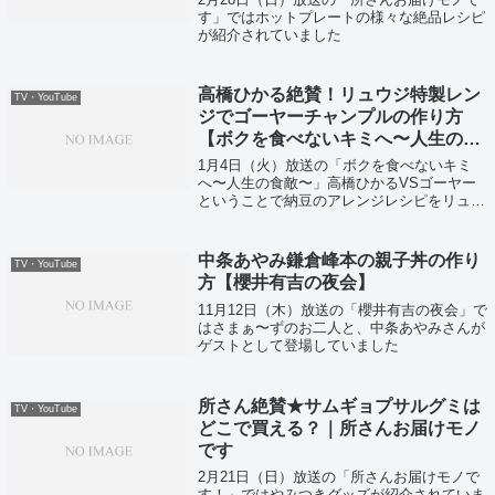
す」ではホットプレートの様々な絶品レシピ
が紹介されていました
高橋ひかる絶賛！リュウジ特製レン
TV・YouTube
ジでゴーヤーチャンプルの作り方
【ボクを食べないキミへ〜人生の食
敵〜】
1月4日（火）放送の「ボクを食べないキミ
へ〜人生の食敵〜」高橋ひかるVSゴーヤー
ということで納豆のアレンジレシピをリュウ
ジ さんが紹介してくれていました！
中条あやみ鎌倉峰本の親子丼の作り
TV・YouTube
方【櫻井有吉の夜会】
11月12日（木）放送の「櫻井有吉の夜会」で
はさまぁ〜ずのお二人と、中条あやみさんが
ゲストとして登場していました
所さん絶賛★サムギョプサルグミは
TV・YouTube
どこで買える？｜所さんお届けモノ
です
2月21日（日）放送の「所さんお届けモノで
す！」ではやみつきグッズが紹介されていま