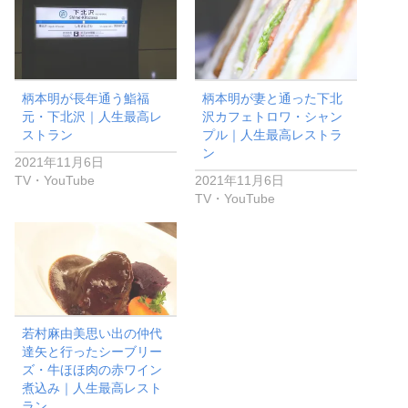
柄本明が長年通う鮨福
柄本明が妻と通った下北
元・下北沢｜人生最高レ
沢カフェトロワ・シャン
ストラン
プル｜人生最高レストラ
ン
2021年11月6日
TV・YouTube
2021年11月6日
TV・YouTube
若村麻由美思い出の仲代
達矢と行ったシーブリー
ズ・牛ほほ肉の赤ワイン
煮込み｜人生最高レスト
ラン