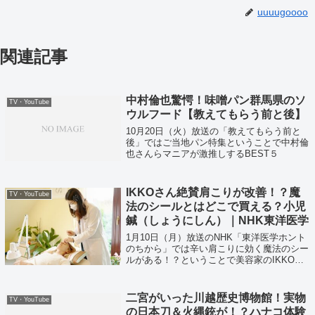
uuuugoooo
関連記事
中村倫也驚愕！味噌パン群馬県のソ
TV・YouTube
ウルフード【教えてもらう前と後】
10月20日（火）放送の「教えてもらう前と
後」ではご当地パン特集ということで中村倫
也さんらマニアが激推しするBEST５
IKKOさん絶賛肩こりが改善！？魔
TV・YouTube
法のシールとはどこで買える？小児
鍼（しょうにしん）｜NHK東洋医学
1月10日（月）放送のNHK「東洋医学ホント
のちから」では辛い肩こりに効く魔法のシー
ルがある！？ということで美容家のIKKOさ
んが大絶賛していました！
二宮がいった川越歴史博物館！実物
TV・YouTube
の日本刀＆火縄銃が！？ハナコ体験