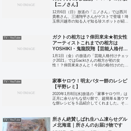
【ニノさん】
12月6日（日）放送の「ニノさん」では西川
貴教さん、三浦翔平さんがゲストで登場！埼
玉県川越市の知る人ぞ知る珍スポットが紹介
されていました！
ガクトの相方は？倖田來未★初女性
TV・YouTube
アーティストこれまでの相方は
YOSHIKI・鬼龍院翔【芸能人格付け
チェック2021】
1月1日（金）の放送の「芸能人格付けチェッ
ク2021」ではGacktさんの相方が初の女
性！？倖田來未さんと！今回の格付けのため
にオーダーメイドしたネクタイと！今年も
GACKT節を見せてくれましたよ！
家事ヤロウ！明太バター餅のレシピ
TV・YouTube
【平野レミ】
2020年1月8日(水)放送の「家事ヤロウ!!!」は
正月に余りがちな切り餅で、超簡単＆激ウマ
な餅レシピを５品紹介してくれました。そし
て料理研究家の平野レミさんが正月に紹介
し、新しい明太料理の新境地を作り出したレ
シピ「明太バター餅」がこちらで...
所さん絶賛しばれ生ハム凍らせグル
TV・YouTube
メ北海道｜所さんのお届け物です