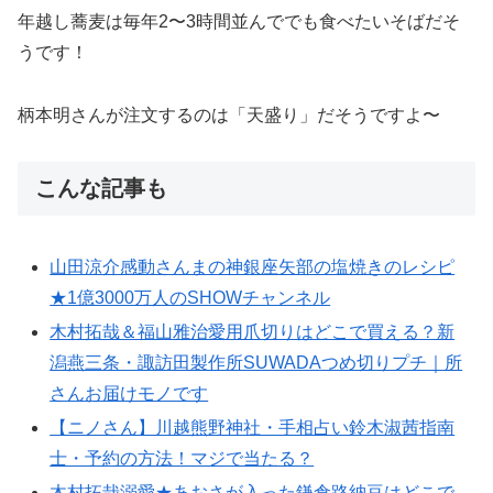
年越し蕎麦は毎年2〜3時間並んででも食べたいそばだそ
うです！
柄本明さんが注文するのは「天盛り」だそうですよ〜
こんな記事も
山田涼介感動さんまの神銀座矢部の塩焼きのレシピ
★1億3000万人のSHOWチャンネル
木村拓哉＆福山雅治愛用爪切りはどこで買える？新
潟燕三条・諏訪田製作所SUWADAつめ切りプチ｜所
さんお届けモノです
【ニノさん】川越熊野神社・手相占い鈴木淑茜指南
士・予約の方法！マジで当たる？
木村拓哉溺愛★あおさが入った鎌倉路納豆はどこで