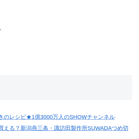
分
のレシピ★1億3000万人のSHOWチャンネル
える？新潟燕三条・諏訪田製作所SUWADAつめ切