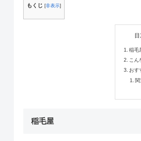
もくじ
[
非表示
]
目
稲毛
こん
おす
関
稲毛屋