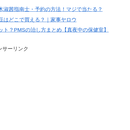
木淑茜指南士・予約の方法！マジで当たる？
豆はどこで買える？｜家事ヤロウ
ット？PMSの治し方まとめ【真夜中の保健室】
ンサーリンク