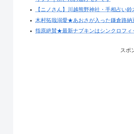
【ニノさん】川越熊野神社・手相占い鈴
木村拓哉溺愛★あおさが入った鎌倉路納
指原絶賛★最新ナプキンはシンクロフィ
スポ