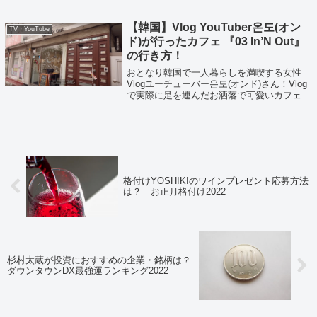
【韓国】Vlog YouTuber온도(オン
TV・YouTube
ド)が行ったカフェ 『03 In’N Out』
の行き方！
おとなり韓国で一人暮らしを満喫する女性
Vlogユーチューバー온도(オンド)さん！Vlog
で実際に足を運んだお洒落で可愛いカフェの
メニューと行き方を調べてみました。
格付けYOSHIKIのワインプレゼント応募方法
は？｜お正月格付け2022
杉村太蔵が投資におすすめの企業・銘柄は？
ダウンタウンDX最強運ランキング2022