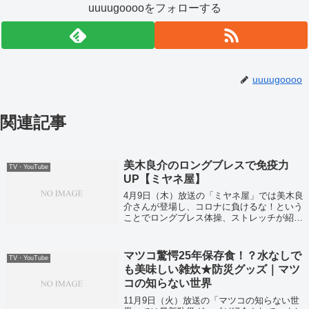
uuuugooooをフォローする
uuuugoooo
関連記事
美木良介のロングブレスで免疫力
TV・YouTube
UP【ミヤネ屋】
4月9日（木）放送の「ミヤネ屋」では美木良
介さんが登場し、コロナに負けるな！という
ことでロングブレス体操、ストレッチが紹介
されていました！
マツコ驚愕25年保存食！？水なしで
TV・YouTube
も美味しい雑炊★防災グッズ｜マツ
コの知らない世界
11月9日（火）放送の「マツコの知らない世