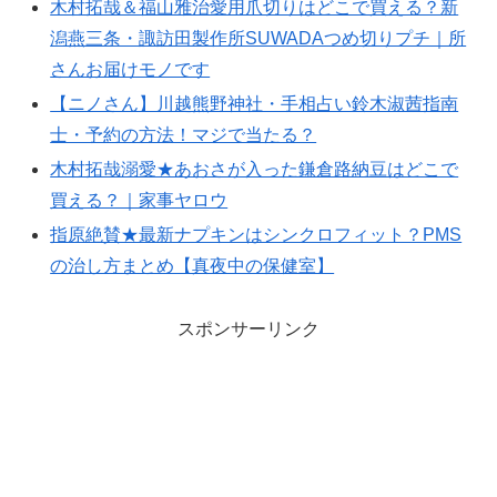
木村拓哉＆福山雅治愛用爪切りはどこで買える？新
潟燕三条・諏訪田製作所SUWADAつめ切りプチ｜所
さんお届けモノです
【ニノさん】川越熊野神社・手相占い鈴木淑茜指南
士・予約の方法！マジで当たる？
木村拓哉溺愛★あおさが入った鎌倉路納豆はどこで
買える？｜家事ヤロウ
指原絶賛★最新ナプキンはシンクロフィット？PMS
の治し方まとめ【真夜中の保健室】
スポンサーリンク