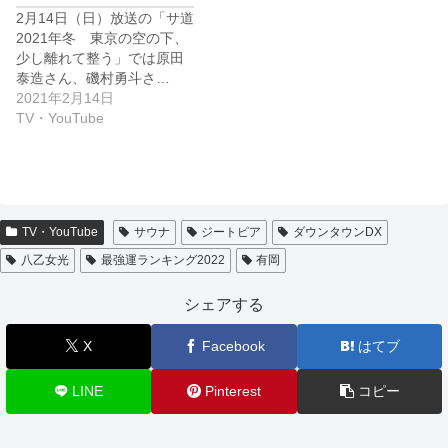
2月14日（日）放送の「サ道
2021年冬 東京の空の下、
少し離れて整う」では原田
泰造さん、磯村勇斗さ…
2021年2月14日
TV・YouTube
TV・YouTube
サウナ
ジートピア
ダウンタウンDX
八乙女光
最強運ランキング2022
有岡
シェアする
X
Facebook
はてブ
LINE
Pinterest
コピー