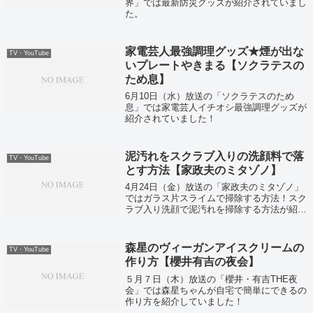
界」では最新防災グッズが紹介されていまし
た。
家電芸人最強調理グッズ★煙が出な
TV・YouTube
いプレートやきまる【ソクラテスの
ため息】
6月10日（水）放送の「ソクラテスのため
息」では家電芸人イチオシ最強調理グッズが
紹介されていました！
泥汚れをスクラブ入りの洗顔料で落
TV・YouTube
とす方法【家政夫のミタゾノ】
4月24日（金）放送の「家政夫のミタゾノ」
ではガラス片スライムで掃除する方法！スク
ラブ入り洗顔で泥汚れを掃除する方法が紹介
されていました！
森星のヴィーガンアイスクリームの
TV・YouTube
作り方【櫻井有吉の夜会】
５月７日（木）放送の「櫻井・有吉THE夜
会」では森星ちゃんが自宅で簡単にできるの
作り方を紹介していました！